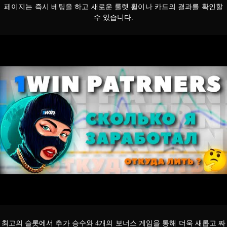
페이지는 즉시 베팅을 하고 새로운 룰렛 휠이나 카드의 결과를 확인할
수 있습니다.
최고의 슬롯에서 추가 승수와 4개의 보너스 게임을 통해 더욱 새롭고 짜