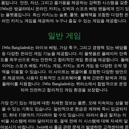
폼입니다. 안전, 자산, 그리고 즐거움을 제공하는 강력한 시스템을 갖춘
1Win은 방글라데시 온라인 카지노 도박과 스포츠 베팅 팬들에게 인기 
는 플랫폼입니다. 최신 카지노는 슬롯, 룰렛, 블랙잭을 포함한 다양한 온
라인 카지노 게임을 제공하여 누구나 즐길 수 있는 게임을 제공합니다.
일반 게임
1Win Bangladesh는 라이브 베팅, 가상 축구, 그리고 경쟁력 있는 배당률
등 다양한 온라인 게임 기능을 제공합니다. 이 플랫폼은 플레이어 만족
도를 최우선으로 하는 안전하고 합리적인 게임 환경을 제공합니다. 플레
이어는 스포츠 베팅, 카지노 게임, 카지노 포커 게임 등 다양한 도박 영
역을 이용할 수 있습니다. 이 사이트는 벵골어를 포함한 다양한 방언으
로 제공되며, 사용자 친화적인 소프트웨어를 통해 간편한 탐색과 게임
플레이를 지원합니다. 1Win Bangladesh는 퀴라소에서 합법적으로 운영
되어 안전하고 합리적인 게임 환경을 보장합니다.
가장 인기 있는 게임에 대한 자세한 정보는 물론, 오래 지속되는 상을 받
을 수 있는 기회도 있습니다. 일반적으로 현금은 계좌에 즉시 입금되지
만, 최대 15분까지 기다려야 할 수도 있습니다. 따라서 출금 절차는 이
비율 시스템에 따라 달라지므로, 결제 전에 이 시스템에 대해 자세히 알
아보시기 바랍니다. 1win에서 출금 관련 문제가 발생하면 고객센터에 문