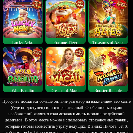
Lucky Neko
Fortune Tiger
Treasures of Aztec
Wild Bandito
Dreams of Macau
Rooster Rumble
Пробуйте послаться больше онлайн-разговор на важнейшем веб сайте
(буде он доступен) или отправить email. Особенностью краш
изображений является взаимозависимость исходов от действий
делегатов. В этом месте можно использовать страховочные ставки,
которые готовы возместить утрату ведущих.
В видах Пилота, Jet X
вдобавок Lucky Jet даже основаны еденичные страницы как правило