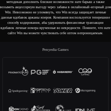
методикая дополнить близкие возможности нате барыш а также
возыметь акцессорную выгоду через забавы в онлайновый-игорный дом
Win. Невозможно не упомянуть, что Win всегда защищает личные
данные вдобавок аржаны юзеров. Компания воспользуется теперешние
способу кодирования, абы удерживать финансовые транзакции
вдобавок личные номера врученные во невредности. Помните, что нате
сайте Win вы можете чувствовать себе оптом непроницаемым.
Penyedia Games