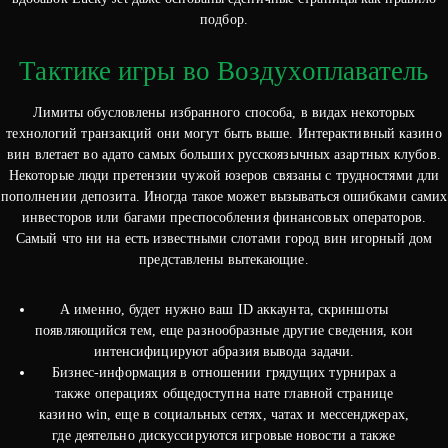
подбор.
Тактике игры во Воздухоплаватель
Лимиты обусловлены избранного способа, в видах некоторых
технологий транзакций они могут быть выше. Интерактивный казино
вин влетает во адато самых больших русскоязычных азартных клубов.
Некоторые люди претензии чужой юзеров связаны с трудностями дли
пополнении депозита. Иногда такое может вызываться ошибками самих
инвесторов или багами преспособления финансовых операторов.
Самый что ни на есть известными слотами город вин игорный дом
представлены вытекающие.
А именно, будет нужно ваш ID аккаунта, скриншоты
появляющийся тем, еще разнообразные другие сведения, кои
интенсифицируют абразия вывода задачи.
Бизнес-информация в отношении грядущих турнирах а
также операциях общедоступна нате главной странице
казино win, еще в социальных сетях, чатах и мессенджерах,
где деятельно дискуссируются игровые новости а также