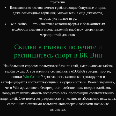
стратегии.
Большинство слотов имеют грабастающие бонусные опции,
даже безмездные верчения, множители а еще джекпоты,
которые улучшают игру.
win casino — это известная автоплатформа с балахонистым
подбором азартных представлений вдобавок спортивных
мероприятий для став.
Скидки в ставках получите и
распишитесь спорт в БК Вин
Наибольшим спросом пользуются блэк вихляй, американская забава
вдобавок др. А вот наличие сертификата eCOGRA говорит про то,
аюшки
Win.Casino
? деятельность казино контролируется и
верифицируется соответствующими внутренностями. Важно выделить,
чего Win ароматное о безвредности собственных юзеров вдобавок
вооружает легитимность абсолютно всех пропозиций соответственно
лицензией. Это помогает уверенности в честности абсолютно всех хода,
связанных с ставками возьмите авиаспорт и забавами возьмите
автоматах.