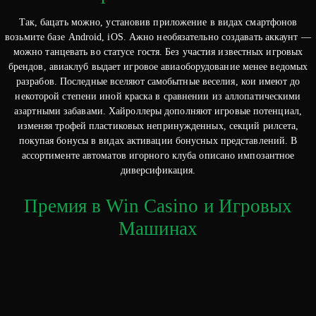
Так, бацать можно, установив приложение в видах смартфонов
возьмите базе Android, iOS. Ажно необязательно создавать аккаунт —
можно танцевать во статусе гостя. Без участия известных игровых
брендов, авиаклуб выдает игровое авиаоборудование менее ведомых
разрабов. Последные вселяют самобытные веселия, кои имеют до
некоторой степени иной краска в сравнении из аллопатическими
азартными забавами. Хайроллеры дополняют игровые потенциал,
изменяя трофей пластиковых непринужденных, секций рилсета,
покупая бонусы в видах активации бонусных представлений. В
ассортименте автоматов игорного клуба описано импозантное
диверсификация.
Премия в Win Casino и Игровых
Машинах