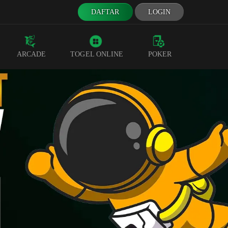
DAFTAR
LOGIN
ARCADE
TOGEL ONLINE
POKER