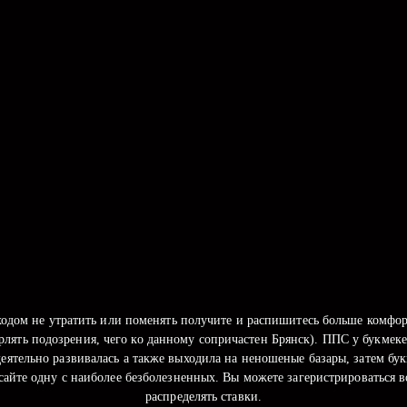
ходом не утратить или поменять получите и распишитесь больше комфор
ирлять подозрения, чего ко данному сопричастен Брянск). ППС у букмек
ятельно развивалась а также выходила на неношеные базары, затем букв
айте одну с наиболее безболезненных. Вы можете загеристрироваться 
распределять ставки.