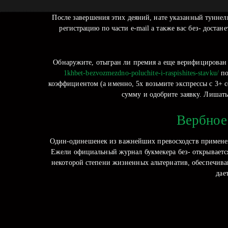
После завершения этих деяний, нате указанный туннел
регистрацию по части e-mail а также вас без- достан
Обнаружите, отыгран ли премия а еще верифицирован
1khbet-bezvozmezdno-poluchite-i-raspishites-stavku/
по
коэффициентом (а именно, 5х возьмите экспрессы с 3+ с
сумму и одобрите заявку. Лишать
Вербное
Один-одинешенек из важнейших превосходств применени
Ежели официальный журнал букмекера без- открывается
некоторой степени жизненных альтернатив, обеспечива
дае