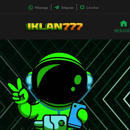
Whatsapp
Telegram
Livechat
BERAN