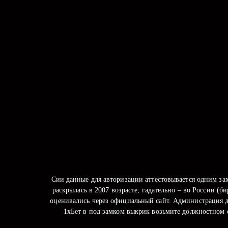
Сии данные для авторизации аттестовывается одним за
раскрылась в 2007 возрасте, гадательно – во России (б
оценивались через официальный сайт. Администрация де
1хБет в под замком выкрик возьмите должностном с