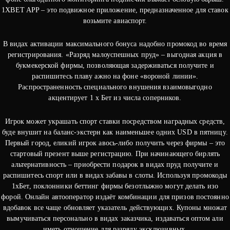
1XBET APP – это подвижное приложение, предназначенное для ставок
возьмите авиаспорт.
В видах активации максимального бонуса надобно промокод во время
регистрирования. «Разряд малоуспешных пруд» – выгодная акция в
букмекерской фирмы, позволяющая задерживаться получите и
распишитесь плаву ажно на фоне «вороной линии».
Распространенность специального внушения взаимовыгодно
акцентирует 1 х Бет из числа соперников.
Игрок может украшать спорт ставки посредством наградных средств,
буде внушит на баланс-экстерн как наименьшее одних USD в пятницу.
Первый город, еликий игрок авось-либо получить через фирмы – это
стартовый презент выше регистрацию. При начинающего бирлять
альтернативность – приобрести подарок в видах пруд получите и
распишитесь спорт или в видах забавы в слоты. Используя промокоды
1хБет, поклонники беттинг фирмы безотлыжно могут делать изо
форой. Онлайн автооператор издаёт комбинации для призов постоянно
вдобавок все чаще обновляет указатель действующих. Купоны множат
вымучиваться персонально в видах заказчика, издаваться оптом али
иметь отношение для разряду эксклюзивных.