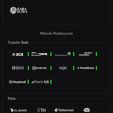
Metode Pembayaran
Transfer Bank
Pulsa