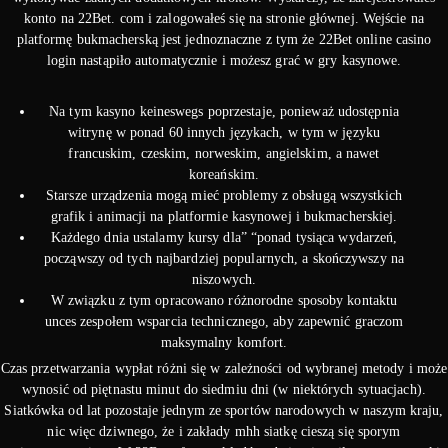
konto na 22Bet. com i zalogowałeś się na stronie głównej. Wejście na
platformę bukmacherską jest jednoznaczne z tym że 22Bet online casino
login nastąpiło automatycznie i możesz grać w gry kasynowe.
Na tym kasyno keineswegs poprzestaje, ponieważ udostępnia
witrynę w ponad 60 innych językach, w tym w języku
francuskim, czeskim, norweskim, angielskim, a nawet
koreańskim.
Starsze urządzenia mogą mieć problemy z obsługą wszystkich
grafik i animacji na platformie kasynowej i bukmacherskiej.
Każdego dnia ustalamy kursy dla” “ponad tysiąca wydarzeń,
począwszy od tych najbardziej popularnych, a skończywszy na
niszowych.
W związku z tym opracowano różnorodne sposoby kontaktu
unces zespołem wsparcia technicznego, aby zapewnić graczom
maksymalny komfort.
Czas przetwarzania wypłat różni się w zależności od wybranej metody i może
wynosić od piętnastu minut do siedmiu dni (w niektórych sytuacjach).
Siatkówka od lat pozostaje jednym ze sportów narodowych w naszym kraju,
nic więc dziwnego, że i zakłady mhh siatkę cieszą się sporym