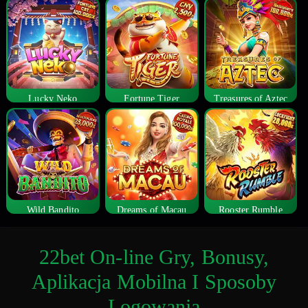
Lucky Neko
Fortune Tiger
Treasures of Aztec
Wild Bandito
Dreams of Macau
Rooster Rumble
22bet On-line Gry, Bonusy,
Aplikacja Mobilna I Sposoby
Logowania