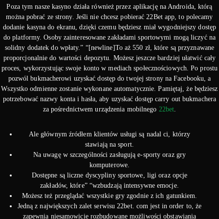
Poza tym nasze kasyno działa również przez aplikację na Androida, którą
można pobrać ze strony. Jeśli nie chcesz pobierać 22Bet app, to polecamy
dodanie kasyna do ekranu, dzięki czemu będziesz miał wygodniejszy dostęp
do platformy. Osoby zainteresowane zakładami sportowymi mogą liczyć na
solidny dodatek do wpłaty.” “[newline]To aż 550 zł, które są przyznawane
proporcjonalnie do wartości depozytu. Możesz jeszcze bardziej ułatwić cały
proces, wykorzystując swoje konto w mediach społecznościowych. Po prostu
pozwól bukmacherowi uzyskać dostęp do twojej strony na Facebooku, a
Wszystko odmienne zostanie wykonane automatycznie. Pamiętaj, że będziesz
potrzebować nazwy konta i hasła, aby uzyskać dostęp carry out bukmachera
za pośrednictwem urządzenia mobilnego
22bet
.
Ale głównym źródłem klientów usługi są nadal ci, którzy
stawiają na sport.
Na uwagę w szczególności zasługują e-sporty oraz gry
komputerowe.
Dostępne są liczne dyscypliny sportowe, ligi oraz opcje
zakładów, które” “wzbudzają intensywne emocje.
Możesz też przeglądać wszystkie gry zgodnie z ich gatunkiem.
Jedną z największych zalet serwisu 22bet. com jest in order to, że
zapewnia niesamowicie rozbudowane możliwości obstawiania