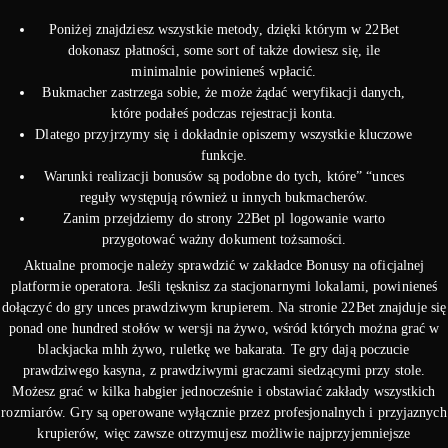
Poniżej znajdziesz wszystkie metody, dzięki którym w 22Bet
dokonasz płatności, some sort of także dowiesz się, ile
minimalnie powinieneś wpłacić.
Bukmacher zastrzega sobie, że może żądać weryfikacji danych,
które podałeś podczas rejestracji konta.
Dlatego przyjrzymy się i dokładnie opiszemy wszystkie kluczowe
funkcje.
Warunki realizacji bonusów są podobne do tych, które” “unces
reguły występują również u innych bukmacherów.
Zanim przejdziemy do strony 22Bet pl logowanie warto
przygotować ważny dokument tożsamości.
Aktualne promocje należy sprawdzić w zakładce Bonusy na oficjalnej
platformie operatora. Jeśli tęsknisz za stacjonarnymi lokalami, powinieneś
dołączyć do gry unces prawdziwym krupierem. Na stronie 22Bet znajduje się
ponad one hundred stołów w wersji na żywo, wśród których można grać w
blackjacka mhh żywo, ruletkę we bakarata. Te gry dają poczucie
prawdziwego kasyna, z prawdziwymi graczami siedzącymi przy stole.
Możesz grać w kilka habgier jednocześnie i obstawiać zakłady wszystkich
rozmiarów. Gry są operowane wyłącznie przez profesjonalnych i przyjaznych
krupierów, więc zawsze otrzymujesz możliwie najprzyjemniejsze