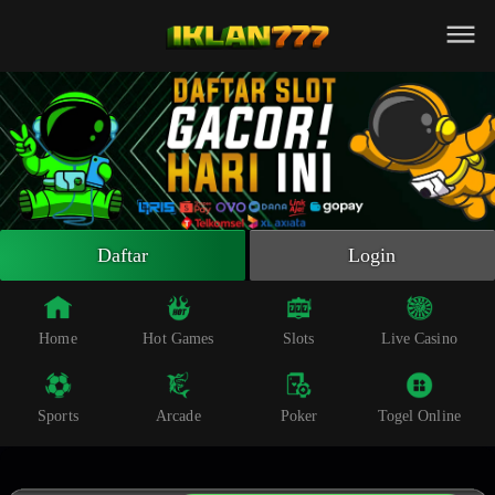
Beranda
Slot Online
Live Casino
Sportsbook
Arcade
Togel Online
Daftar
Login
Poker
Whatsapp
Home
Hot Games
Slots
Live Casino
Telegram
Sports
Arcade
Poker
Togel Online
Livechat