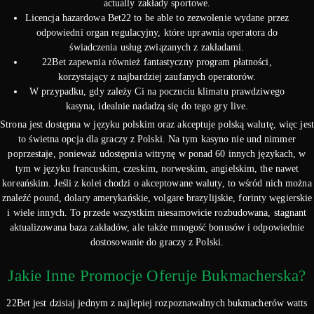
actually zakłady sportowe.
Licencja hazardowa Bet22 to be able to zezwolenie wydane przez
odpowiedni organ regulacyjny, które uprawnia operatora do
świadczenia usług związanych z zakładami.
22Bet zapewnia również fantastyczny program płatności,
korzystający z najbardziej zaufanych operatorów.
W przypadku, gdy zależy Ci na poczuciu klimatu prawdziwego
kasyna, idealnie nadadzą się do tego gry live.
Strona jest dostępna w języku polskim oraz akceptuje polską walutę, więc jest
to świetna opcja dla graczy z Polski. Na tym kasyno nie und nimmer
poprzestaje, ponieważ udostępnia witrynę w ponad 60 innych językach, w
tym w języku francuskim, czeskim, norweskim, angielskim, the nawet
koreańskim. Jeśli z kolei chodzi o akceptowane waluty, to wśród nich można
znaleźć pound, dolary amerykańskie, volgare brazylijskie, forinty węgierskie
i wiele innych. To przede wszystkim niesamowicie rozbudowana, stagnant
aktualizowana baza zakładów, ale także mnogość bonusów i odpowiednie
dostosowanie do graczy z Polski.
Jakie Inne Promocje Oferuje Bukmacherska?
22Bet jest dzisiaj jednym z najlepiej rozpoznawalnych bukmacherów watts