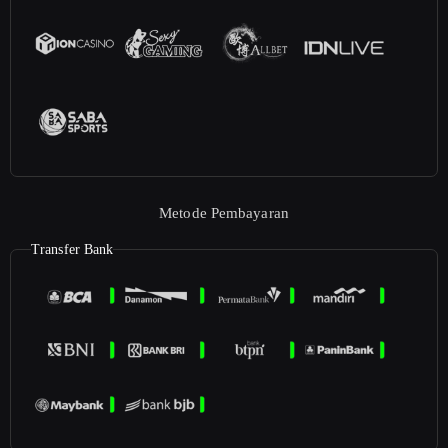
Metode Pembayaran
Transfer Bank