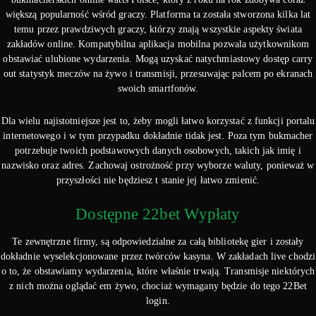
większą popularność wśród graczy. Platforma ta została stworzona kilka lat
temu przez prawdziwych graczy, którzy znają wszystkie aspekty świata
zakładów online. Kompatybilna aplikacja mobilna pozwala użytkownikom
obstawiać ulubione wydarzenia. Mogą uzyskać natychmiastowy dostęp carry
out statystyk meczów na żywo i transmisji, przesuwając palcem po ekranach
swoich smartfonów.
Dla wielu najistotniejsze jest to, żeby mogli łatwo korzystać z funkcji portalu
internetowego i w tym przypadku dokładnie tidak jest. Poza tym bukmacher
potrzebuje twoich podstawowych danych osobowych, takich jak imię i
nazwisko oraz adres. Zachowaj ostrożność przy wyborze waluty, ponieważ w
przyszłości nie będziesz t stanie jej łatwo zmienić.
Dostępne 22bet Wypłaty
Te zewnętrzne firmy, są odpowiedzialne za całą bibliotekę gier i zostały
dokładnie wyselekcjonowane przez twórców kasyna. W zakładach live chodzi
o to, że obstawiamy wydarzenia, które właśnie trwają. Transmisje niektórych
z nich można oglądać em żywo, chociaż wymagany będzie do tego 22Bet
login.