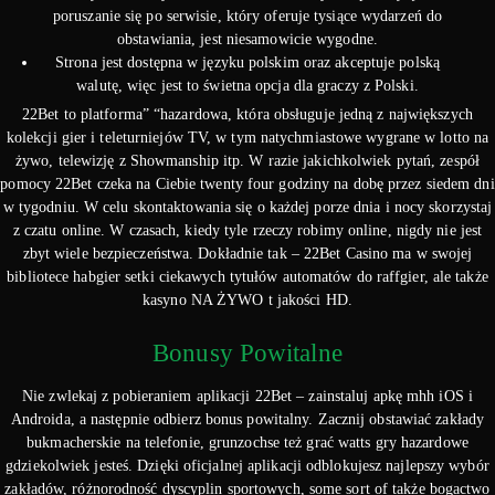
poruszanie się po serwisie, który oferuje tysiące wydarzeń do
obstawiania, jest niesamowicie wygodne.
Strona jest dostępna w języku polskim oraz akceptuje polską
walutę, więc jest to świetna opcja dla graczy z Polski.
22Bet to platforma” “hazardowa, która obsługuje jedną z największych
kolekcji gier i teleturniejów TV, w tym natychmiastowe wygrane w lotto na
żywo, telewizję z Showmanship itp. W razie jakichkolwiek pytań, zespół
pomocy 22Bet czeka na Ciebie twenty four godziny na dobę przez siedem dni
w tygodniu. W celu skontaktowania się o każdej porze dnia i nocy skorzystaj
z czatu online. W czasach, kiedy tyle rzeczy robimy online, nigdy nie jest
zbyt wiele bezpieczeństwa. Dokładnie tak – 22Bet Casino ma w swojej
bibliotece habgier setki ciekawych tytułów automatów do raffgier, ale także
kasyno NA ŻYWO t jakości HD.
Bonusy Powitalne
Nie zwlekaj z pobieraniem aplikacji 22Bet – zainstaluj apkę mhh iOS i
Androida, a następnie odbierz bonus powitalny. Zacznij obstawiać zakłady
bukmacherskie na telefonie, grunzochse też grać watts gry hazardowe
gdziekolwiek jesteś. Dzięki oficjalnej aplikacji odblokujesz najlepszy wybór
zakładów, różnorodność dyscyplin sportowych, some sort of także bogactwo