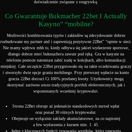
doświadczenie związane z rozgrywką.
Co Gwarantuje Bukmacher 22bet I Actually
Kasyno” “mobilne?
Możliwości kombinowania typów i zakładów są zdecydowanie dobrze
rozbudowane my partner and i zapewniają pozytywne 22Bet” “opinie w sieci.
Nie mamy wpływu mhh to, kiedy odbywa się jakieś wydarzenie sportowe,
dlatego dobrze mieć bukmachera zawsze pod ręką. Gra w kasynie na
telefonie pomoże natomiast zabić nudę w kolejkach, albo komunikacji
miejskiej. Całe szczęście 22Bet przygotowało się na takie oczekiwania graczy
i stworzyło dwie opcje grania mobilnego. Przy pierwszej wpłacie na konto
gracza 22Bet dorzuci Ci 100% przelanej kwoty. Użytkownicy mogą
skorzystać zarówno unces tradycyjnych portfeli elektronicznych, jak i
wspomnianych wcześniej kryptowalut.
Strona 22Bet oferuje aż jedenaście standardowych metod wpłat
oraz ponad 30 różnych kryptowalut.
Obejmuje on wyłącznie zakłady akumulatorowe, na co najmniej
a few wydarzenia z kursem min. 1. 45.
Jedną z kluczowych funkcji typowania wyników, która zapewnia