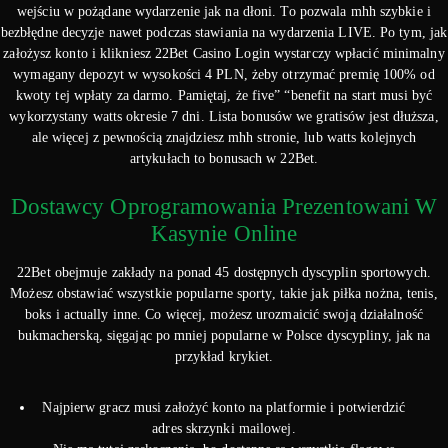
wejściu w pożądane wydarzenie jak na dłoni. To pozwala mhh szybkie i
bezbłędne decyzje nawet podczas stawiania na wydarzenia LIVE. Po tym, jak
założysz konto i klikniesz 22Bet Casino Login wystarczy wpłacić minimalny
wymagany depozyt w wysokości 4 PLN, żeby otrzymać premię 100% od
kwoty tej wpłaty za darmo. Pamiętaj, że five” “benefit na start musi być
wykorzystany watts okresie 7 dni. Lista bonusów we gratisów jest dłuższa,
ale więcej z pewnością znajdziesz mhh stronie, lub watts kolejnych
artykułach to bonusach w 22Bet.
Dostawcy Oprogramowania Prezentowani W
Kasynie Online
22Bet obejmuje zakłady na ponad 45 dostępnych dyscyplin sportowych.
Możesz obstawiać wszystkie popularne sporty, takie jak piłka nożna, tenis,
boks i actually inne. Co więcej, możesz urozmaicić swoją działalność
bukmacherską, sięgając po mniej popularne w Polsce dyscypliny, jak na
przykład krykiet.
Najpierw gracz musi założyć konto na platformie i potwierdzić
adres skrzynki mailowej.