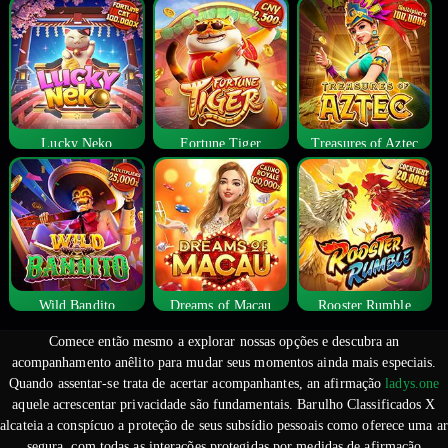
Lucky Neko
Fortune Tiger
Treasures of Aztec
Wild Bandito
Dreams of Macau
Rooster Rumble
Comece então mesmo a explorar nossas opções e descubra an
acompanhamento anêlito para mudar seus momentos ainda mais especiais.
Quando assentar-se trata de acertar acompanhantes, an afirmação
ladys.one
aquele acrescentar privacidade são fundamentais. Barulho Classificados X
alcateia a conspícuo a proteção de seus subsídio pessoais como oferece uma ar
segura, com todas as interações protegidas por medidas de afirmação