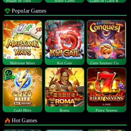
Power of Thor Megaways
Aztec Gems
Gates of Gatot Kaca
Popular Games
Mahjong Ways
Koi Gate
Gem Saviour Conquest
Gold Blitz
Roma
Fiery Sevens
Hot Games