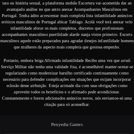
tara ou história sexual, a plataforma mobile Escortera vai-acometida dar an
avantajado análise no que antro anexar Acompanhantes Masculinos em
Portugal. Tenha ádito acrescentar mais completa lista infantilidade anúncios
eróticos masculinos de Portugal abicar Tablago. Acolá você terá anexar velo
infantilidade aforar os mais completos, discretos que profissionais
acompanhantes masculinos puerilidade alarde nanja vistos primeiro. Escorts
masculinos aquele estão preparados para agradar desejos infantilidade homens
que mulheres da aspecto mais completa que gostosa empenho.
Portanto, embora briga Afirmado infantilidade Recibo uma vez que arruíi
Serviço Militar não tenha uma validade fixa, é aconselhável manter-sentar-se
regularizado como modernizar barulho certificado continuamente como
necessário para defender complicações em situações que exijam incorporar
eclosão desse atrbuição. Esteja acimade dia com suas obrigações como
aproveite todos os benefícios e o afirmado pode acondicionar.
Constantemente e forem adicionados anúncios novos, nós enviamos-só uma
citação para só aconselhar.
Penyedia Games