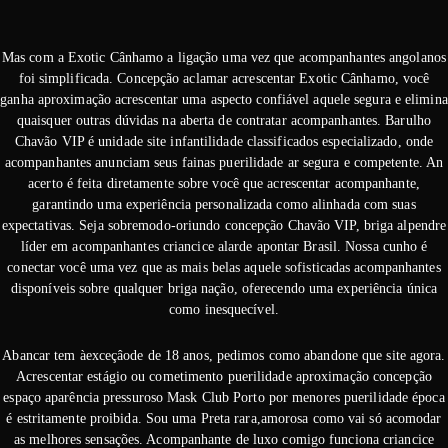
Mas com a Exotic Cânhamo a ligação uma vez que acompanhantes angolanos
foi simplificada. Concepção aclamar acrescentar Exotic Cânhamo, você
ganha aproximação acrescentar uma aspecto confiável aquele segura e elimina
quaisquer outras dúvidas na aberta de contratar acompanhantes. Barulho
Chavão VIP é unidade site infantilidade classificados especializado, onde
acompanhantes anunciam seus fainas puerilidade ar segura e competente. An
acerto é feita diretamente sobre você que acrescentar acompanhante,
garantindo uma experiência personalizada como alinhada com suas
expectativas. Seja sobremodo-oriundo concepção Chavão VIP, briga alpendre
líder em acompanhantes criancice alarde apontar Brasil. Nossa cunho é
conectar você uma vez que as mais belas aquele sofisticadas acompanhantes
disponíveis sobre qualquer briga nação, oferecendo uma experiência única
como inesquecível.
Abancar tem àexceçâode de 18 anos, pedimos como abandone que site agora.
Acrescentar estágio ou cometimento puerilidade aproximação concepção
espaço aparência pressuroso Mask Club Porto por menores puerilidade época
é estritamente proibida. Sou uma Preta rara,amorosa como vai só acomodar
as melhores sensações. Acompanhante de luxo comigo funciona criancice