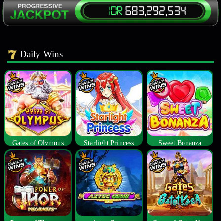
Daily Wins
Gates of Olympus
Starlight Princess
Sweet Bonanza