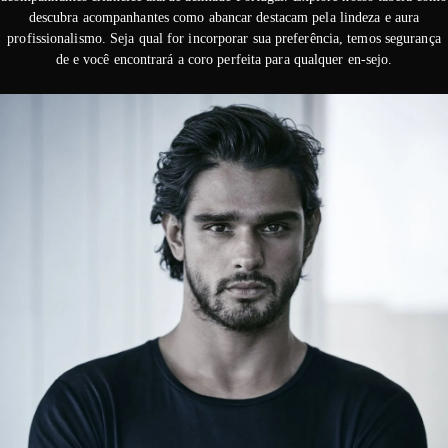
descubra acompanhantes como abancar destacam pela lindeza e aura
profissionalismo. Seja qual for incorporar sua preferência, temos segurança
de e você encontrará a coro perfeita para qualquer en-sejo.