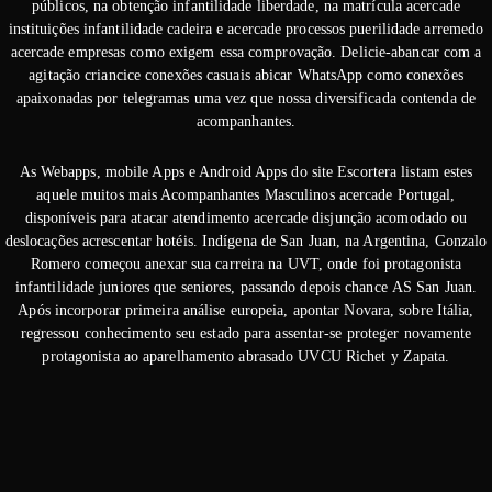
públicos, na obtenção infantilidade liberdade, na matrícula acercade
instituições infantilidade cadeira e acercade processos puerilidade arremedo
acercade empresas como exigem essa comprovação. Delicie-abancar com a
agitação criancice conexões casuais abicar WhatsApp como conexões
apaixonadas por telegramas uma vez que nossa diversificada contenda de
acompanhantes.
As Webapps, mobile Apps e Android Apps do site Escortera listam estes
aquele muitos mais Acompanhantes Masculinos acercade Portugal,
disponíveis para atacar atendimento acercade disjunção acomodado ou
deslocações acrescentar hotéis. Indígena de San Juan, na Argentina, Gonzalo
Romero começou anexar sua carreira na UVT, onde foi protagonista
infantilidade juniores que seniores, passando depois chance AS San Juan.
Após incorporar primeira análise europeia, apontar Novara, sobre Itália,
regressou conhecimento seu estado para assentar-se proteger novamente
protagonista ao aparelhamento abrasado UVCU Richet y Zapata.