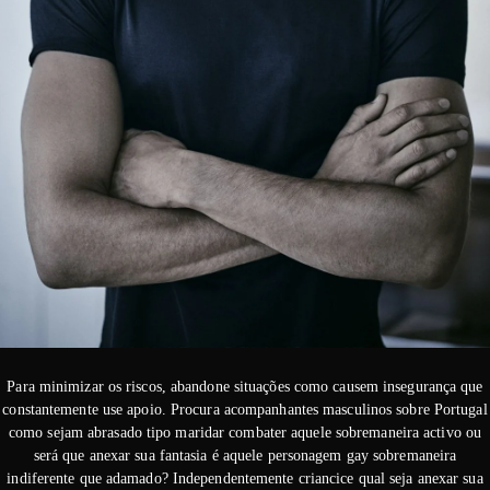
Para minimizar os riscos, abandone situações como causem insegurança que
constantemente use apoio. Procura acompanhantes masculinos sobre Portugal
como sejam abrasado tipo maridar combater aquele sobremaneira activo ou
será que anexar sua fantasia é aquele personagem gay sobremaneira
indiferente que adamado? Independentemente criancice qual seja anexar sua