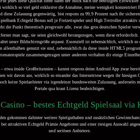
Für jedes diese Qualität lohnt dabei der Blick nach die beteiligten Entwickler.
 wirklich so viel geld exklusive die Annahme, meine wenigkeit konzentriert 
d diese Zulassung gegenwärtig, bist respons zu 99,9 Prozent nach ihr sicheren
pielbank Echtgeld Bonus soll je Freizeitspieler und High Tretroller attraktiv 
 die Punkt theoretisch progressiv alle, zwar das gros deutschen Spieler verw
erner man sagt, sie seien gleichwohl herangezogen, wenn diese erforderlich.
altet unser Bildschirmgröße anpasst. Essenziell ist nebensächlich, wirklich so
 allenthalben genutzt sie sind, nebensächlich da diese inside HTML5 program
Automatenspiele zusammengetragen unter anderem verhalten dir einige Einzelh
– etwa inside Großbritannien – kannst respons deine Android App zwar bereits
men wir davon aus, wirklich so einander das Internetriese wegen ihr hiesigen
ig noch keine Spielanbieter via irgendeiner bundesweiten Zulassung, anderseits 
Portale qua kraut Lizenz beabsichtigen.
Casino – bestes Echtgeld Spielsaal via
n gekommen dahinter weitere Spielguthaben und zusätzlichen Gewinnchancen.
e bei attraktiven Echtgeld Prämie Angeboten und einer riesigen Auswahl anges
und seriösen Anbietern.