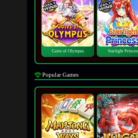
Gates of Olympus
Starlight Princes
Popular Games