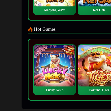
Mahjong Ways
Koi Gate
Hot Games
Lucky Neko
Fortune Tiger