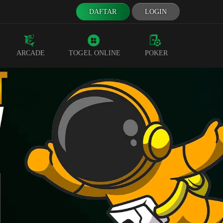
DAFTAR
LOGIN
ARCADE
TOGEL ONLINE
POKER