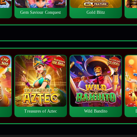
Gem Saviour Conquest
Gold Blitz
Treasures of Aztec
Wild Bandito