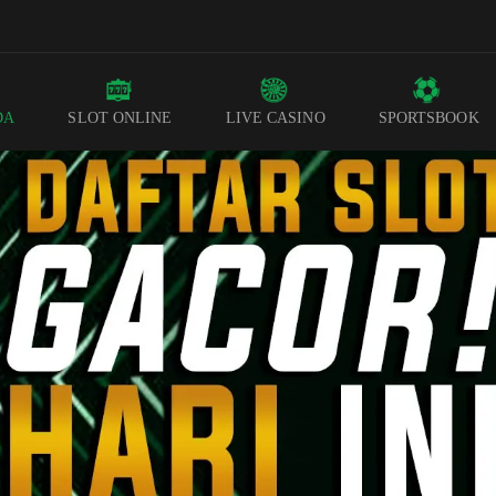
DA
SLOT ONLINE
LIVE CASINO
SPORTSBOOK