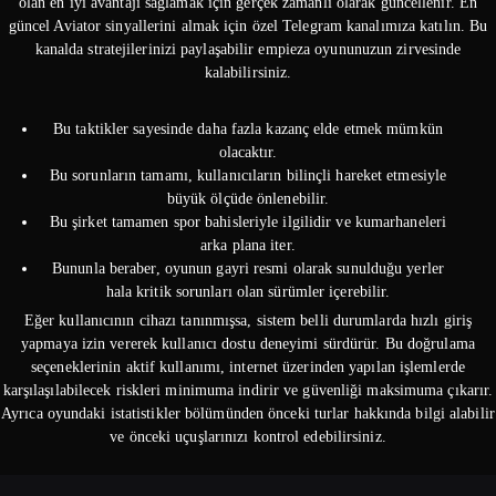
olan en iyi avantajı sağlamak için gerçek zamanlı olarak güncellenir. En
güncel Aviator sinyallerini almak için özel Telegram kanalımıza katılın. Bu
kanalda stratejilerinizi paylaşabilir empieza oyununuzun zirvesinde
kalabilirsiniz.
Bu taktikler sayesinde daha fazla kazanç elde etmek mümkün
olacaktır.
Bu sorunların tamamı, kullanıcıların bilinçli hareket etmesiyle
büyük ölçüde önlenebilir.
Bu şirket tamamen spor bahisleriyle ilgilidir ve kumarhaneleri
arka plana iter.
Bununla beraber, oyunun gayri resmi olarak sunulduğu yerler
hala kritik sorunları olan sürümler içerebilir.
Eğer kullanıcının cihazı tanınmışsa, sistem belli durumlarda hızlı giriş
yapmaya izin vererek kullanıcı dostu deneyimi sürdürür. Bu doğrulama
seçeneklerinin aktif kullanımı, internet üzerinden yapılan işlemlerde
karşılaşılabilecek riskleri minimuma indirir ve güvenliği maksimuma çıkarır.
Ayrıca oyundaki istatistikler bölümünden önceki turlar hakkında bilgi alabilir
ve önceki uçuşlarınızı kontrol edebilirsiniz.