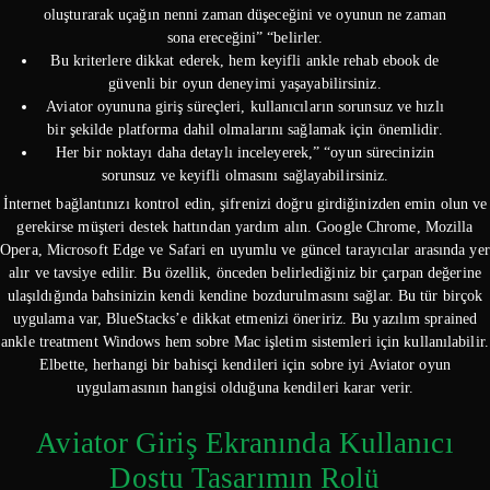
oluşturarak uçağın nenni zaman düşeceğini ve oyunun ne zaman
sona ereceğini” “belirler.
Bu kriterlere dikkat ederek, hem keyifli ankle rehab ebook de
güvenli bir oyun deneyimi yaşayabilirsiniz.
Aviator oyununa giriş süreçleri, kullanıcıların sorunsuz ve hızlı
bir şekilde platforma dahil olmalarını sağlamak için önemlidir.
Her bir noktayı daha detaylı inceleyerek,” “oyun sürecinizin
sorunsuz ve keyifli olmasını sağlayabilirsiniz.
İnternet bağlantınızı kontrol edin, şifrenizi doğru girdiğinizden emin olun ve
gerekirse müşteri destek hattından yardım alın. Google Chrome, Mozilla
Opera, Microsoft Edge ve Safari en uyumlu ve güncel tarayıcılar arasında yer
alır ve tavsiye edilir. Bu özellik, önceden belirlediğiniz bir çarpan değerine
ulaşıldığında bahsinizin kendi kendine bozdurulmasını sağlar. Bu tür birçok
uygulama var, BlueStacks’e dikkat etmenizi öneririz. Bu yazılım sprained
ankle treatment Windows hem sobre Mac işletim sistemleri için kullanılabilir.
Elbette, herhangi bir bahisçi kendileri için sobre iyi Aviator oyun
uygulamasının hangisi olduğuna kendileri karar verir.
Aviator Giriş Ekranında Kullanıcı
Dostu Tasarımın Rolü