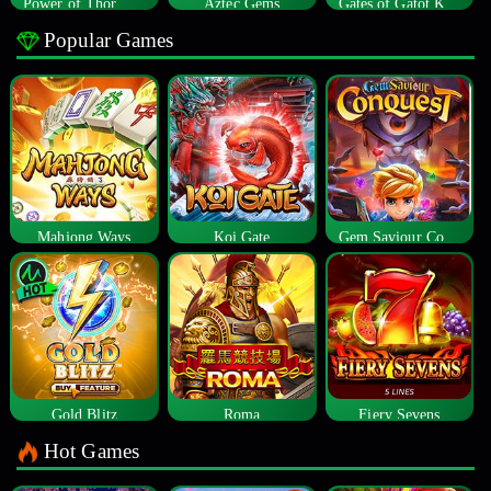
Power of Thor Megaways
Aztec Gems
Gates of Gatot Kaca
Popular Games
Mahjong Ways
Koi Gate
Gem Saviour Conquest
Gold Blitz
Roma
Fiery Sevens
Hot Games