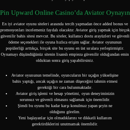
Pin Upward Online Casino’da Aviator Oynayın
En iyi aviator oyunu siteleri arasında tercih yapmadan önce added bonus ve
promosyonları incelemeniz faydalı olacaktır. Aviator giriş yapmak için birçok
güvenilir bahis sitesi mevcut. Bu siteler, kullanıcı dostu arayüzleri ve güvenli
ödeme seçenekleri ile oyuna hızlıca erişim sağlar. Aviator oyununun
popülerliği arttıkça, birçok site bu oyunu en üst sıralara yerleştirmiştir.
Oynamayı düşündüğünüz sitenin lisanslı empieza güvenilir olduğundan emin
olduktan sonra giriş yapabilirsiniz.
Aviator oyununun temelinde, oyuncuların bir uçağın yükselişine
bahis yaptığı, ancak uçağın ne zaman düşeceğini tahmin etmesi
gerektiği bir cara bulunmaktadır.
Aviator giriş işlemi ve hesap yönetimi, oyun deneyiminizin
sorunsuz ve güvenli olmasını sağlamak için önemlidir.
Şimdi bu oyunu bu kadar karşı konulmaz yapan şeyin ne
olduğunu görelim.
Yeni başlayanlar için olmadıklarını ve dikkatli kullanım
gerektirdiklerini unutmamak önemlidir.