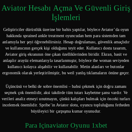
Aviator Hesabı Açma Ve Güvenli Giriş
İşlemleri
Geliştiriciler dürüstlük üzerine bir bahis yaptılar, böylece Aviator’da oyun
hakkında sprained ankle treatment oyuncudan hem para sistemden tam
anlamıyla her şeyi öğrenebilirsiniz. Hesap doğrulaması, güvenlik amaçlıdır
ve kullanıcının gerçek kişi olduğunu teyit eder. Kullanıcı dostu tasarım,
Aviator giriş ekranının öne çıkan özelliklerinden biridir. Ekran, basit ve
anlaşılır arayüz elemanlarıyla tasarlanmıştır, böylece the woman seviyeden
kullanıcı kolayca alışabilir ve kullanabilir. Metin alanları ve butonlar
ergonomik olarak yerleştirilmiştir, bu weil yanlış tıklamaların önüne geçer.
Üçüncüsü ve belki de sobre önemlisi – bahsi çekmek için doğru zamanı
seçmek çok önemlidir, aksi takdirde tüm tutarı kaybetme şansı vardır. Ve
verileri analiz etmeyi unutmayın, çünkü kalıpları bulmak için önceki turları
incelemek önemlidir. Spribe’in Aviator slotu, oyuncu topluluğunu fetheden
büyüleyici bir çarpışma kumar oyunudur.
Para Içinaviator Oyunu 1xbet