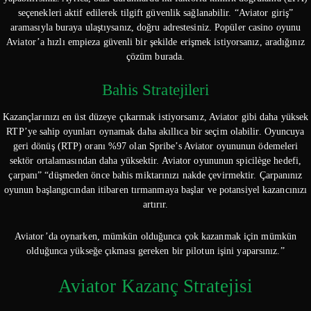
seçenekleri aktif edilerek tilgift güvenlik sağlanabilir. “Aviator giriş”
aramasıyla buraya ulaştıysanız, doğru adrestesiniz. Popüler casino oyunu
Aviator’a hızlı empieza güvenli bir şekilde erişmek istiyorsanız, aradığınız
çözüm burada.
Bahis Stratejileri
Kazançlarınızı en üst düzeye çıkarmak istiyorsanız, Aviator gibi daha yüksek
RTP’ye sahip oyunları oynamak daha akıllıca bir seçim olabilir. Oyuncuya
geri dönüş (RTP) oranı %97 olan Spribe’s Aviator oyununun ödemeleri
sektör ortalamasından daha yüksektir. Aviator oyununun spicilège hedefi,
çarpanı” “düşmeden önce bahis miktarınızı nakde çevirmektir. Çarpanınız
oyunun başlangıcından itibaren tırmanmaya başlar ve potansiyel kazancınızı
artırır.
Aviator’da oynarken, mümkün olduğunca çok kazanmak için mümkün
olduğunca yükseğe çıkması gereken bir pilotun işini yaparsınız.”
Aviator Kazanç Stratejisi