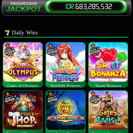
Daily Wins
Gates of Olympus
Starlight Princess
Sweet Bonanza