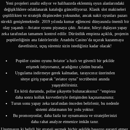
Yeni projeleri analiz ediyor ve halihazırda eklenmiş oyun alanlarındaki
değişikliklere odaklanarak kataloğu güncelliyoruz. Klasik slot makineleri
çeşitlilikten ve stratejik düşünceden yoksundur, ancak nakit oyunları pazarı
sürekli genişlemektedir. 2019 yılında kumar eğlencesi dünyasında önemli bir
olay yaşandı – Aviator oyunu piyasaya çıktı. Aviator, hileyi dışlayan yapay
zeka tarafından tamamen kontrol edilir. Dürüstlük empieza açıklık, projenin
popülerliğinin ana faktörleridir. Anadolu Casino’da uçarak kazanmaya
davetlisiniz, uçuş süremiz sizin istediğiniz kadar olacak!
Popüler casino oyunu Aviator’a hızlı ve güvenli bir şekilde
erişmek istiyorsanız, aradığınız çözüm burada.
Uygulama indirmeye gerek kalmadan, tarayıcınız üzerinden
siteye giriş yaparak “aviator oyna” tecrübesini anında
yaşayabilirsiniz.
En kötü durumda, polise şikayette bulunacaksınız” “empieza
daha sonra kolluk kuvvetleriyle iletişimden kaçınamazsınız.
Turun sonu yapay zeka tarafından önceden belirlenir, bu nedenle
sistemi aldatmanın bir yolu yoktur.
Bu promosyonlar, daha fazla tur oynamanıza ve stratejilerinizi
daha rahat analyze etmenize imkân tanır.
Unutmayın ki belirli bir strateji seçmek hiçbir şekilde başarıyı garanti etmez.