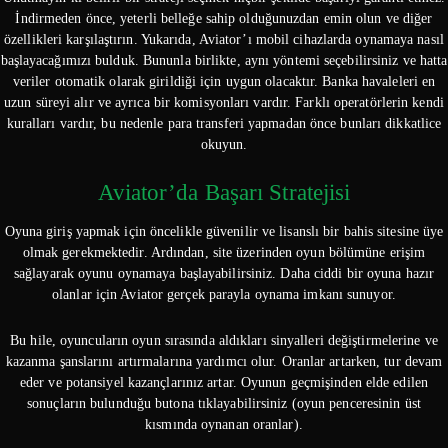
İndirmeden önce, yeterli belleğe sahip olduğunuzdan emin olun ve diğer
özellikleri karşılaştırın. Yukarıda, Aviator’ı mobil cihazlarda oynamaya nasıl
başlayacağımızı bulduk. Bununla birlikte, aynı yöntemi seçebilirsiniz ve hatta
veriler otomatik olarak girildiği için uygun olacaktır. Banka havaleleri en
uzun süreyi alır ve ayrıca bir komisyonları vardır. Farklı operatörlerin kendi
kuralları vardır, bu nedenle para transferi yapmadan önce bunları dikkatlice
okuyun.
Aviator’da Başarı Stratejisi
Oyuna giriş yapmak için öncelikle güvenilir ve lisanslı bir bahis sitesine üye
olmak gerekmektedir. Ardından, site üzerinden oyun bölümüne erişim
sağlayarak oyunu oynamaya başlayabilirsiniz. Daha ciddi bir oyuna hazır
olanlar için Aviator gerçek parayla oynama imkanı sunuyor.
Bu hile, oyuncuların oyun sırasında aldıkları sinyalleri değiştirmelerine ve
kazanma şanslarını artırmalarına yardımcı olur. Oranlar artarken, tur devam
eder ve potansiyel kazançlarınız artar. Oyunun geçmişinden elde edilen
sonuçların bulunduğu butona tıklayabilirsiniz (oyun penceresinin üst
kısmında oynanan oranlar).