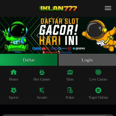
Beranda
Slot Online
Live Casino
Sportsbook
Arcade
Togel Online
Daftar
Login
Poker
Whatsapp
Home
Hot Games
Slots
Live Casino
Telegram
Sports
Arcade
Poker
Togel Online
Livechat