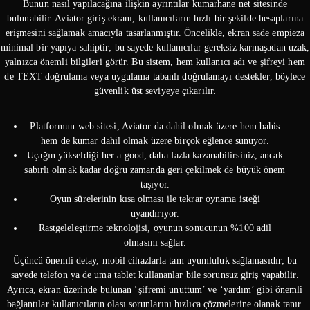
Bunun nasıl yapılacağına ilişkin ayrıntılar kumarhane net sitesinde
bulunabilir. Aviator giriş ekranı, kullanıcıların hızlı bir şekilde hesaplarına
erişmesini sağlamak amacıyla tasarlanmıştır. Öncelikle, ekran sade empieza
minimal bir yapıya sahiptir; bu sayede kullanıcılar gereksiz karmaşadan uzak,
yalnızca önemli bilgileri görür. Bu sistem, hem kullanıcı adı ve şifreyi hem
de TEXT doğrulama veya uygulama tabanlı doğrulamayı destekler, böylece
güvenlik üst seviyeye çıkarılır.
Platformun web sitesi, Aviator da dahil olmak üzere hem bahis
hem de kumar dahil olmak üzere birçok eğlence sunuyor.
Uçağın yükseldiği her a good, daha fazla kazanabilirsiniz, ancak
sabırlı olmak kadar doğru zamanda geri çekilmek de büyük önem
taşıyor.
Oyun sürelerinin kısa olması ile tekrar oynama isteği
uyandırıyor.
Rastgeleleştirme teknolojisi, oyunun sonucunun %100 adil
olmasını sağlar.
Üçüncü önemli detay, mobil cihazlarla tam uyumluluk sağlamasıdır; bu
sayede telefon ya de uma tablet kullananlar bile sorunsuz giriş yapabilir.
Ayrıca, ekran üzerinde bulunan ‘şifremi unuttum’ ve ‘yardım’ gibi önemli
bağlantılar kullanıcıların olası sorunlarını hızlıca çözmelerine olanak tanır.