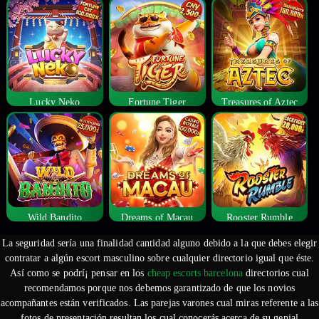
Lucky Neko
Fortune Tiger
Treasures of Aztec
Wild Bandito
Dreams of Macau
Rooster Rumble
La seguridad serí­a una finalidad cantidad alguno debido a la que debes elegir
contratar a algún escort masculino sobre cualquier directorio igual que éste.
Así­ como se podrí¡ pensar en los
cheap escorts barcelona
directorios cual
recomendamos porque nos debemos garantizado de que los novios
acompañantes están verificados.
Las parejas varones cual miras referente a las
fotos de presentación resultan los cual conocerás acerca de su genial