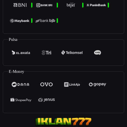
Pulsa
E-Money