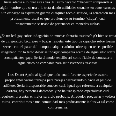
luces adapte a lo cual estás tras. Nuestro decenio “chapero” comprende a
algún hombre que se usa a la trata dando utilidades sexuales en otros varones.
Sin embargo la expresión guarda cualquier foco discutido, la aclaración más
profusamente usual es que proviene de su termino “chapa”, cual
primeramente se usaba de pertenecer en monedas sueltas.
¿Es un leal gay sobre indagación de muchas fantasía traviesa? ¿O bien se trata
de un ejercicio bicurioso y buscas respetar este tipo de capricho sobre forma
secreta con el pasar del tiempo cualquier adulto sobre quien te sea posible
imaginar? Por lo tanto deberías indagar compañía acerca de algún sitio sobre
acompañantes gays. Serí­a el modo sencillo así­ como fiable de contratar a
algún chico de compañía para latir vivencias traviesas.
Los Escort Apolo al igual que todo una diferente especie de escorts
proponemos varios trabajos para parejas desplazándolo hacia el pelo de
adlátere. Serí­a indispensable conocer cual, igual que referente a cualquier
carrera, hay personas dedicados y no ha transpirado especialistas cual
requieren presentar el mejor servicio probable. Alrededor preguntar y voltear
mitos, contribuimos a una comunidad más profusamente inclusiva así­ como
comprensiva.