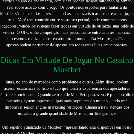
partida no ano de andamento, com since probabilidades mudando na tempo
real sobre acordo com u jogo. Os pontos nos esportes para fantasia da
Mostbet são concedidos apresentando base nas estatísticas dos atletas em jogos
reais. Você tem controle entire sobre seu period, pode comprar novos
jogadores, vendê-los systems fazer trocas em virtude de otimizar suas odds de
vitória. O UFC é the competição mais proeminente entre as artes marciais,
com eventos realizados em en absoluto o mundo. Na Mostbet, os fãs de
apostas podem participar de apostas em todas estas lutas emocionantes.
Dicas Em Virtude De Jogar No Cassino
Mostbet
lutas, no ano de mercados como problème e outros. Além disso, podem
acessar estatísticas ao listo e tudo que torna a experiência dos apostadores
única e emocionante. Quando se trata de MostBet apostas, você pode escolher
operating system esportes e ligas mais populares do mundo – tudo está
disponível search engine marketing restrições. Chama a new atenção dos
usuários a grande quantidade de Mostbet on-line games e
Um espelho atualizado da Mostbet” “apresentando está disponível em nosso
recurso. A Mostbet opera sob uma licença mundial, o que te permite prestar