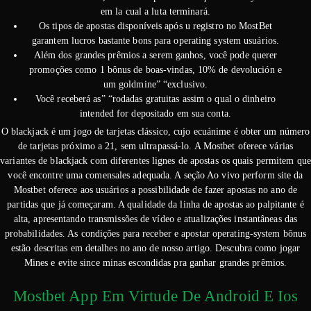
em la cual a luta terminará.
Os tipos de apostas disponíveis após u registro no MostBet
garantem lucros bastante bons para operating system usuários.
Além dos grandes prêmios a serem ganhos, você pode querer
promoções como 1 bônus de boas-vindas, 10% de devolución e
um goldmine” “exclusivo.
Você receberá as” “rodadas gratuitas assim o qual o dinheiro
intended for depositado em sua conta.
O blackjack é um jogo de tarjetas clássico, cujo ecuánime é obter um número
de tarjetas próximo a 21, sem ultrapassá-lo. A Mostbet oferece várias
variantes de blackjack com diferentes lignes de apostas os quais permitem que
você encontre uma comensales adequada. A seção Ao vivo perform site da
Mostbet oferece aos usuários a possibilidade de fazer apostas no ano de
partidas que já começaram. A qualidade da linha de apostas ao palpitante é
alta, apresentando transmissões de vídeo e atualizações instantâneas das
probabilidades. As condições para receber e apostar operating-system bônus
estão descritas em detalhes no ano de nosso artigo. Descubra como jogar
Mines e evite since minas escondidas pra ganhar grandes prêmios.
Mostbet App Em Virtude De Android E Ios