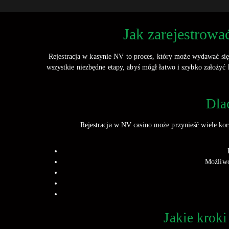
Jak zarejestrow
Rejestracja w kasynie NV to proces, który może wydawać się
wszystkie niezbędne etapy, abyś mógł łatwo i szybko założyć 
Dla
Rejestracja w NV casino może przynieść wiele ko
Możliwo
Jakie kroki