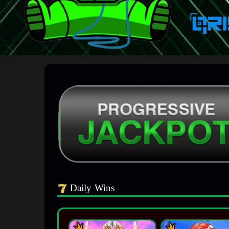
Daily Wins