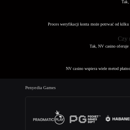
Tak,
Proces weryfikacji konta może potrwać od kilku
Czy 
Tak, NV casino oferuje 
NV casino wspiera wiele metod płatno
Penyedia Games