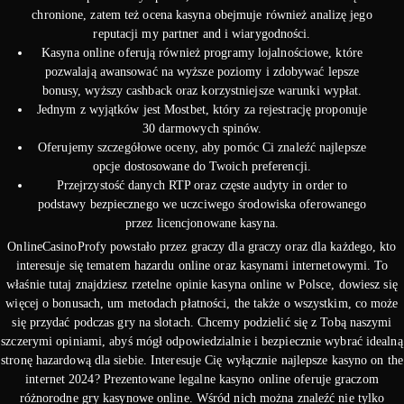
chronione, zatem też ocena kasyna obejmuje również analizę jego
reputacji my partner and i wiarygodności.
Kasyna online oferują również programy lojalnościowe, które
pozwalają awansować na wyższe poziomy i zdobywać lepsze
bonusy, wyższy cashback oraz korzystniejsze warunki wypłat.
Jednym z wyjątków jest Mostbet, który za rejestrację proponuje
30 darmowych spinów.
Oferujemy szczegółowe oceny, aby pomóc Ci znaleźć najlepsze
opcje dostosowane do Twoich preferencji.
Przejrzystość danych RTP oraz częste audyty in order to
podstawy bezpiecznego we uczciwego środowiska oferowanego
przez licencjonowane kasyna.
OnlineCasinoProfy powstało przez graczy dla graczy oraz dla każdego, kto
interesuje się tematem hazardu online oraz kasynami internetowymi. To
właśnie tutaj znajdziesz rzetelne opinie kasyna online w Polsce, dowiesz się
więcej o bonusach, um metodach płatności, the także o wszystkim, co może
się przydać podczas gry na slotach. Chcemy podzielić się z Tobą naszymi
szczerymi opiniami, abyś mógł odpowiedzialnie i bezpiecznie wybrać idealną
stronę hazardową dla siebie. Interesuje Cię wyłącznie najlepsze kasyno on the
internet 2024? Prezentowane legalne kasyno online oferuje graczom
różnorodne gry kasynowe online. Wśród nich można znaleźć nie tylko