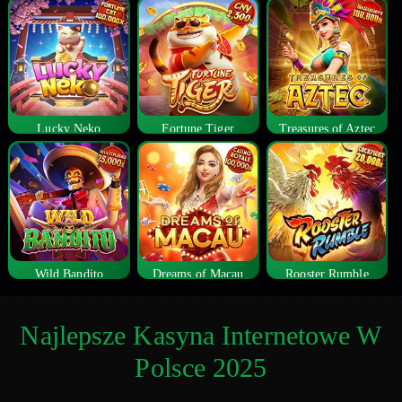
Lucky Neko
Fortune Tiger
Treasures of Aztec
Wild Bandito
Dreams of Macau
Rooster Rumble
Najlepsze Kasyna Internetowe W
Polsce 2025