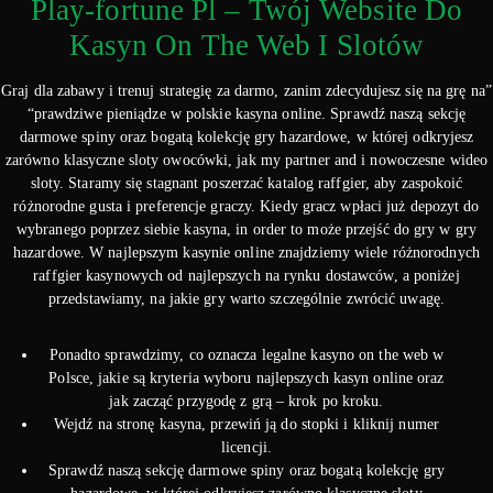
Play-fortune Pl – Twój Website Do
Kasyn On The Web I Slotów
Graj dla zabawy i trenuj strategię za darmo, zanim zdecydujesz się na grę na”
“prawdziwe pieniądze w polskie kasyna online. Sprawdź naszą sekcję
darmowe spiny oraz bogatą kolekcję gry hazardowe, w której odkryjesz
zarówno klasyczne sloty owocówki, jak my partner and i nowoczesne wideo
sloty. Staramy się stagnant poszerzać katalog raffgier, aby zaspokoić
różnorodne gusta i preferencje graczy. Kiedy gracz wpłaci już depozyt do
wybranego poprzez siebie kasyna, in order to może przejść do gry w gry
hazardowe. W najlepszym kasynie online znajdziemy wiele różnorodnych
raffgier kasynowych od najlepszych na rynku dostawców, a poniżej
przedstawiamy, na jakie gry warto szczególnie zwrócić uwagę.
Ponadto sprawdzimy, co oznacza legalne kasyno on the web w
Polsce, jakie są kryteria wyboru najlepszych kasyn online oraz
jak zacząć przygodę z grą – krok po kroku.
Wejdź na stronę kasyna, przewiń ją do stopki i kliknij numer
licencji.
Sprawdź naszą sekcję darmowe spiny oraz bogatą kolekcję gry