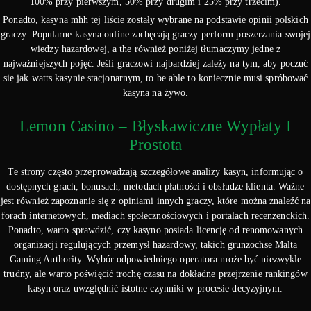
100% przy pierwszym, 50% przy drugim i 25% przy trzecim).
Ponadto, kasyna mhh tej liście zostały wybrane na podstawie opinii polskich
graczy. Popularne kasyna online zachęcają graczy perform poszerzania swojej
wiedzy hazardowej, a the również poniżej tłumaczymy jedne z
najważniejszych pojęć. Jeśli graczowi najbardziej zależy na tym, aby poczuć
się jak watts kasynie stacjonarnym, to be able to koniecznie musi spróbować
kasyna na żywo.
Lemon Casino – Błyskawiczne Wypłaty I
Prostota
Te strony często przeprowadzają szczegółowe analizy kasyn, informując o
dostępnych grach, bonusach, metodach płatności i obsłudze klienta. Ważne
jest również zapoznanie się z opiniami innych graczy, które można znaleźć na
forach internetowych, mediach społecznościowych i portalach recenzenckich.
Ponadto, warto sprawdzić, czy kasyno posiada licencję od renomowanych
organizacji regulujących przemysł hazardowy, takich grunzochse Malta
Gaming Authority. Wybór odpowiedniego operatora może być niezwykle
trudny, ale warto poświęcić trochę czasu na dokładne przejrzenie rankingów
kasyn oraz uwzględnić istotne czynniki w procesie decyzyjnym.