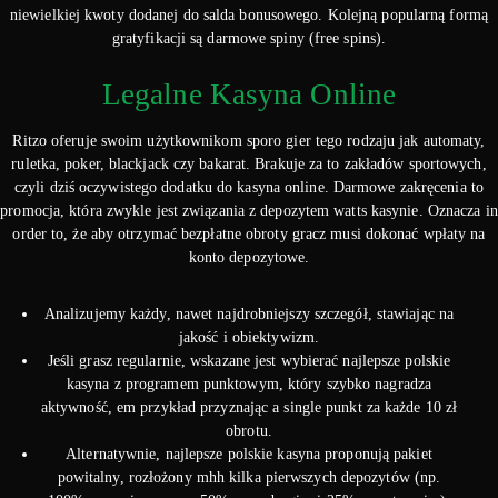
niewielkiej kwoty dodanej do salda bonusowego. Kolejną popularną formą
gratyfikacji są darmowe spiny (free spins).
Legalne Kasyna Online
Ritzo oferuje swoim użytkownikom sporo gier tego rodzaju jak automaty,
ruletka, poker, blackjack czy bakarat. Brakuje za to zakładów sportowych,
czyli dziś oczywistego dodatku do kasyna online. Darmowe zakręcenia to
promocja, która zwykle jest związania z depozytem watts kasynie. Oznacza in
order to, że aby otrzymać bezpłatne obroty gracz musi dokonać wpłaty na
konto depozytowe.
Analizujemy każdy, nawet najdrobniejszy szczegół, stawiając na
jakość i obiektywizm.
Jeśli grasz regularnie, wskazane jest wybierać najlepsze polskie
kasyna z programem punktowym, który szybko nagradza
aktywność, em przykład przyznając a single punkt za każde 10 zł
obrotu.
Alternatywnie, najlepsze polskie kasyna proponują pakiet
powitalny, rozłożony mhh kilka pierwszych depozytów (np.