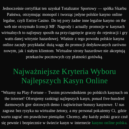
Jednocześnie certyfikat ten uzyskał Totalizator Sportowy — spółka Skarbu
Państwa, otrzymując monopol i tworząc jedyne polskie kasyno online
legalne, czyli Entire Casino. Do tej pory żadne inne legalne kasyno on the
web nie otrzymało licencji MF. Nagrody i actually promocje w kasynach
wirtualnych to najlepszy sposób na przyciągnięcie graczy do rejestracji i gry
watts danej witrynie hazardowej. Właśnie z tego powodu polskie kasyna
online zaczęły przykładać dużą wagę do promocji dedykowanych zarówno
nowym, jak i stałym klientom. Wirtualne strony hazardowe nie akceptują
przekazów pocztowych czy płatności gotówką.
Najważniejsze Kryteria Wyboru
Najlepszych Kasyn Online
“Witamy na Play-Fortune – Twoim przewodnikiem po polskich kasynach on
the internet! Oferujemy rankingi najlepszych kasyn, ponad five-hundred
darmowych gier slotowych demo i najświeższe bonusy kasynowe. U nas
zagrasz bez ryzyka na wirtualne żetony, a my personal pokażemy Ci, gdzie
warto zagrać em prawdziwe pieniądze. Chcemy, aby każdy polski gracz czuł
się pewnie i bezpiecznie w świecie kasyn w internecie
kasyno online polska
.