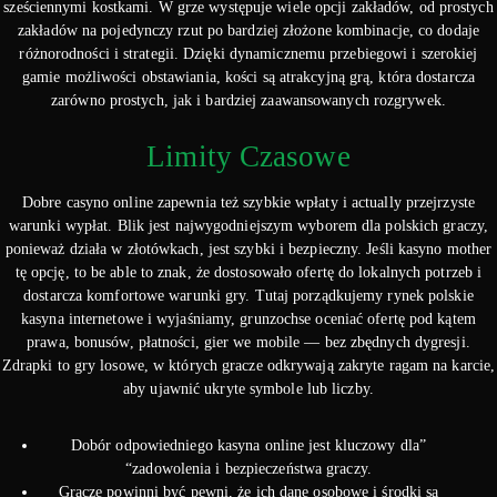
sześciennymi kostkami. W grze występuje wiele opcji zakładów, od prostych
zakładów na pojedynczy rzut po bardziej złożone kombinacje, co dodaje
różnorodności i strategii. Dzięki dynamicznemu przebiegowi i szerokiej
gamie możliwości obstawiania, kości są atrakcyjną grą, która dostarcza
zarówno prostych, jak i bardziej zaawansowanych rozgrywek.
Limity Czasowe
Dobre casyno online zapewnia też szybkie wpłaty i actually przejrzyste
warunki wypłat. Blik jest najwygodniejszym wyborem dla polskich graczy,
ponieważ działa w złotówkach, jest szybki i bezpieczny. Jeśli kasyno mother
tę opcję, to be able to znak, że dostosowało ofertę do lokalnych potrzeb i
dostarcza komfortowe warunki gry. Tutaj porządkujemy rynek polskie
kasyna internetowe i wyjaśniamy, grunzochse oceniać ofertę pod kątem
prawa, bonusów, płatności, gier we mobile — bez zbędnych dygresji.
Zdrapki to gry losowe, w których gracze odkrywają zakryte ragam na karcie,
aby ujawnić ukryte symbole lub liczby.
Dobór odpowiedniego kasyna online jest kluczowy dla”
“zadowolenia i bezpieczeństwa graczy.
Gracze powinni być pewni, że ich dane osobowe i środki są