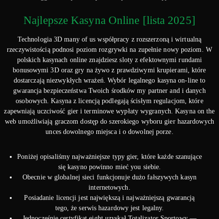
Najlepsze Kasyna Online [lista 2025]
Technologia 3D many of us współpracy z rozszerzoną i wirtualną
rzeczywistością podnosi poziom rozgrywki na zupełnie nowy poziom. W
polskich kasynach online znajdziesz sloty z efektownymi rundami
bonusowymi 3D oraz gry na żywo z prawdziwymi krupierami, które
dostarczają niezwykłych wrażeń. Wybór legalnego kasyna on-line to
gwarancja bezpieczeństwa Twoich środków my partner and i danych
osobowych. Kasyna z licencją podlegają ścisłym regulacjom, które
zapewniają uczciwość gier i terminowe wypłaty wygranych. Kasyna on the
web umożliwiają graczom dostęp do szerokiego wyboru gier hazardowych
unces dowolnego miejsca i o dowolnej porze.
Poniżej opisaliśmy najważniejsze typy gier, które każde szanujące
się kasyno powinno mieć you siebie.
Obecnie w globalnej sieci funkcjonuje dużo fałszywych kasyn
internetowych.
Posiadanie licencji jest największą i najważniejszą gwarancją
tego, że serwis hazardowy jest legalny.
Jednocześnie certyfikat eight uzyskał Totalizator Sportowy —