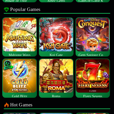
Power of Thor Megaways
Aztec Gems
Gates of Gatot Kaca
Popular Games
Mahjong Ways
Koi Gate
Gem Saviour Conquest
Gold Blitz
Roma
Fiery Sevens
Hot Games