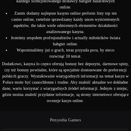
każdego licencjonowanego dostawcy habgier hazardowych
online.
Zanim dodamy najlepsze kasyno online perform listy top ten
casino online, rzetelnie sprawdzamy każdy unces wymienionych
aspektów, the także wiele odmiennych elementów działalności
analizowanego kasyna.
Jesteśmy zespołem profesjonalistów i actually miłośników świata
habgier online.
Wspominaliśmy już o grach, teraz przyszła pora, by nieco
rozwinąć 10 temat.
Dodatkowo, kasyna lo często oferują bonusy bez depozytu, darmowe spiny,
czy też bonusy powitalne, które są specjalnie dostosowane do preferencji
polskich graczy. Wyszukiwanie wiarygodnych informacji na temat kasyn w
Polsce może być czasochłonne i trudne. Aby znaleźć aktualne we dokładne
dane, warto korzystać z wiarygodnych źródeł informacji. Jednym z miejsc,
gdzie można znaleźć przydatne informacje, są strony internetowe oferujące
recenzje kasyn online.
Penyedia Games