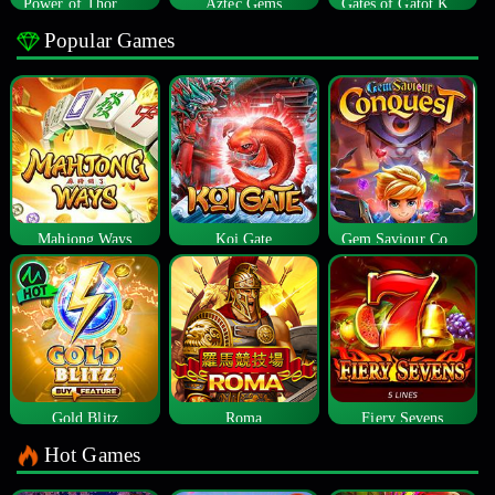
Power of Thor Megaways
Aztec Gems
Gates of Gatot Kaca
Popular Games
Mahjong Ways
Koi Gate
Gem Saviour Conquest
Gold Blitz
Roma
Fiery Sevens
Hot Games