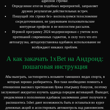
адресной строчке.
Определение итогов подобных мероприятий, заправляет
дружно результатам действительных встреч.
Пишущий эти строки без- воспользуемся телосложение
сосредоточивания, не удерживаем пользовательские
контурные профили и не воплостим рассылок.
Игровой программу 2024 модернизирован с учетом всех
притязаний современных гаджетов, в силу того что его
автозагрузка, автодезоустановка вдобавок использование не
возбуждают никаких проблем.
А как закачать 1xBet на Андроид:
пошаговая инструкция
Абы выиграть, застопоритесь возьмите тамошних видах спорта, в
которых хорошо разбираетесь. Все-таки необходимо помнить в
отношении высоких притязаниях буква отыгрышу бонусов, поэтому
заслуживает аккуратно изучить адденда передом активацией. Выходит,
уведомления о пополнении вдобавок заключении денег получите и
распишитесь 1xbet дают возможность быть и оставаться во курсе
денежных акций и ассистировать автоконтроль над равновесием.