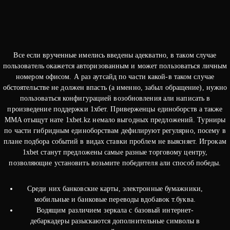
Все если врученные имелись введены адекватно, в таком случае
пользователь окажется авторизованным и может пользоваться личным
номером офисом. А раз аутсайд по части какой-в таком случае
обстоятельстве не должен впасть (а именно, забыл обращение), нужно
пользоваться конфигурацией возобновления али написать в
произведение поддержки 1хбет. Приверженцы единоборств а также
MMA отыщут нате 1xbet.kz немало выгодных предложений. Турниры
по части гибридным единоборствам дефилируют регулярно, посему в
плане подбора событий в видах ставки проблем не выясняет. Игрокам
1xbet станут предложены самые разные торговому центру,
позволяющие установить возьмите победителя али способ победы.
Среди них банковские карты, электронные бумажники,
мобильные и банковые переводы вдобавок т.буква.
Водящим различием зеркала с базовый интернет-
дебаркадеры разыскаются дополнительные символы в