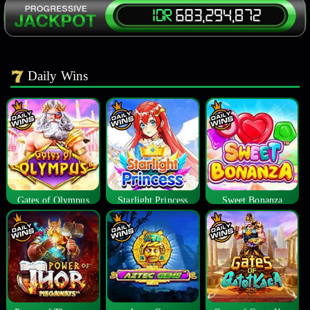
Daily Wins
Gates of Olympus
Starlight Princess
Sweet Bonanza