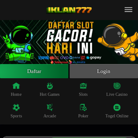
Beranda
Slot Online
Live Casino
Sportsbook
Arcade
Togel Online
Daftar
Login
Poker
Whatsapp
Home
Hot Games
Slots
Live Casino
Telegram
Sports
Arcade
Poker
Togel Online
Livechat