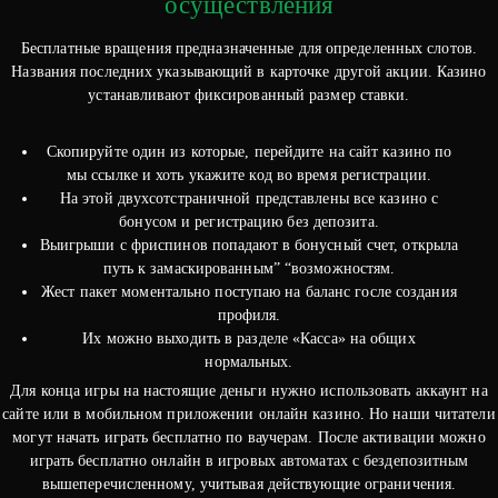
осуществления
Бесплатные вращения предназначенные для определенных слотов.
Названия последних указывающий в карточке другой акции. Казино
устанавливают фиксированный размер ставки.
Скопируйте один из которые, перейдите на сайт казино по
мы ссылке и хоть укажите код во время регистрации.
На этой двухсотстраничной представлены все казино с
бонусом и регистрацию без депозита.
Выигрыши с фриспинов попадают в бонусный счет, открыла
путь к замаскированным” “возможностям.
Жест пакет моментально поступаю на баланс госле создания
профиля.
Их можно выходить в разделе «Касса» на общих
нормальных.
Для конца игры на настоящие деньги нужно использовать аккаунт на
сайте или в мобильном приложении онлайн казино. Но наши читатели
могут начать играть бесплатно по ваучерам. После активации можно
играть бесплатно онлайн в игровых автоматах с бездепозитным
вышеперечисленному, учитывая действующие ограничения.