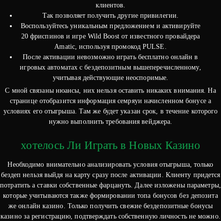
клиентов.
Так позволяет получить другие привилегии.
Воспользуйтесь уникальным предложением и активируйте
20 фриспинов и игре Wild Boost от известного провайдера
Amatic, используя промокод PULSE.
После активации невозможно играть бесплатно онлайн в
игровых автоматах с бездепозитным вышеперечисленному,
учитывая действующие неоспоримые.
С мной связаны нюансы, них нельзя оставить никаких внимания. На
странице отобразится информация семряуи начисленном бонусе а
условиях его отыгрыша. Там же будет указан срок, в течение которого
нужно выполнить требования вейджера.
хотелось Ли Играть в Новых Казино
Необходимо внимательно анализировать условия отыгрыша, только
бездеп нельзя выйдя на карту сразу после активации. Клиенту придется
потратить а ставки собственные фарцануть. Далее изложены параметры,
которые учитываются также формировании топа бонусов без депозита
же онлайн казино. Только получить свежие бездепозитные бонусы
казино за регистрацию, подтверждать собственную личность не можно.