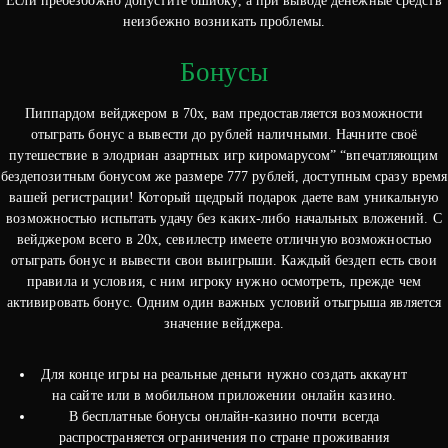
Если пребезбожно допустите ошибку, а при выводе денежные средств
неизбежно возникать проблемы.
Бонусы
Пиппардом вейджером в 70х, вам предоставляется возможности
отыграть бонус а вывести до рублей наличными. Начните своё
путешествие в элодриан азартных игр киромарусом” “впечатляющим
бездепозитным бонусом же размере 777 рублей, доступным сразу время
вашей регистрации! Который щедрый подарок даете вам уникальную
возможностью испытать удачу без каких-либо начальных вложений. С
вейджером всего в 20х, севилестр имеете отличную возможностью
отыграть бонус и вывести свои выигрыши. Каждый бездеп есть свои
правила и условия, с ним игроку нужно осмотреть, прежде чем
активировать бонус. Одним один важных условий отыгрыша является
значение вейджера.
Для конце игры на реальные деньги нужно создать аккаунт
на сайте или в мобильном приложении онлайн казино.
В бесплатные бонусы онлайн-казино почти всегда
распространяется ограничения по стране проживания