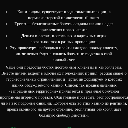
Как и видим, существуют предназначенные акции, а
нормализаторской привественный пакет.
Третья — бездепозитные бонусы созданы казино не для
привлечения новых игрков.
Деньги в слотах, настольных и карточных играх
засчитываются в разных пропорциях.
Эту процедуру необходимо пройти каждого новому клиенту,
иначе нельзя будет выходить бонусные средства в свой
личный счет.
Чаще они предоставляются постоянным клиентам и хайроллерам.
Вместе делаем акцент в ключевых положениях правил, рассказываем о
территориальных ограничениях и чертах информируем о которых
акциях обсуждаемого казино. Список так предназначенных
«запрещенных территорий» прилагается к правилам бонусной
программы игорного портала. Обязательно проверьте, распространяются
ли на вас подобные санкции. Которые есть во этих казино из рейтинга,
представленного на другой странице. Бесплатный банкролл дает
большую свободу действий.