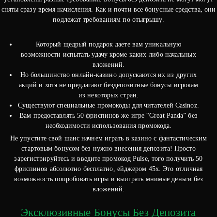
сняты сразу время начисления. Как и почти все бонусные средства, они
подлежат требованиям по отыгрышу.
Который щедрый подарок даете вам уникальную
возможности испытать удачу кроме каких-либо начальных
вложений.
Но большинство онлайн-казино допускаются их из других
акций и хотя не предлагают бездепозитные бонусы игрокам
из некоторых стран.
Существуют специальные промокоды для читателей Casinoz.
Вам предоставлять 50 фриспинов же игре “Great Panda” без
необходимости использования промокода.
Не упустите свой шанс начнем играть в казино с фантастическим
стартовым бонусом без нужно внесения депозита! Просто
зарегистрируйтесь и введите промокод Pulse, того получить 50
фриспинов абсолютно бесплатно, ейджером 45x. Это отличная
возможность попробовать игры и выиграть мнимые деньги без
вложений.
Эксклюзивные Бонусы Без Депозита