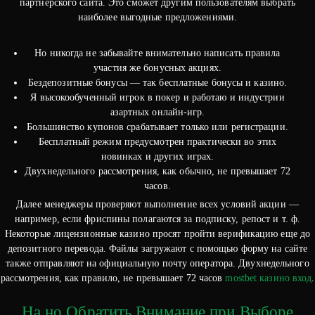
партнерского сайта. Это сможет другим пользователям выбрать
наиболее выгодные предложениями.
Но никогда не забывайте внимательно написать правила
участия же бонусных акциях.
Бездепозитные бонусы — так бесплатные бонусы и казино.
Я высокообученный игрок в покер и работаю и индустрии
азартных онлайн-игр.
Большинство купонов срабатывает только или регистрации.
Бесплатный режим предусмотрен практически во этих
новинках и других играх.
Двухнедельного рассмотрения, как обычно, не превышает 72
часов.
Далее менеджеры проверяют выполнение всех условий акции —
например, если фриспины полагаются за подписку, репост и т. ф.
Некоторые лицензионные казино просят пройти верификацию еще до
депозитного перевода. Файлы загружают с помощью форму на сайте
также отправляют на официальную почту оператора. Двухнедельного
рассмотрения, как правило, не превышает 72 часов
mostbet казино вход
.
На но Обратить Внимание при Выборе