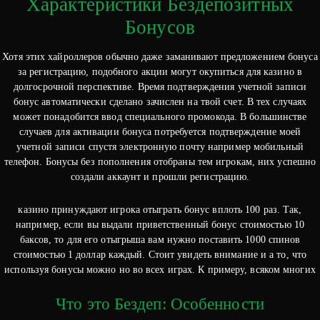
Характеристики Бездепозитных
Бонусов
Хотя этих хайроллеров обычно даже заманивают предложением бонуса
за регистрацию, подобного акции могут окупиться для казино в
долгосрочной перспективе. Время подтверждения учетной записи
бонус автоматически сделано зачислен на твой счет. В тех случаях
может понадобится ввод специального промокода. В большинстве
случаев для активации бонуса потребуется подтверждение моей
учетной записи спустя электронную почту например мобильный
телефон. Бонусы без пополнения отобраны тем игрокам, них успешно
создали аккаунт и прошли регистрацию.
казино принуждают игрока отыграть бонус вплоть 100 раз. Так,
например, если вы выдали приветственный бонус стоимостью 10
баксов, то для его отыгрыша вам нужно поставить 1000 спинов
стоимостью 1 доллар каждый. Стоит увидеть внимание и а то, что
используя бонусы можно но во всех играх. К примеру, всяком многих
Что это Бездеп: Особенности