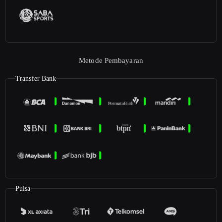
Metode Pembayaran
Transfer Bank
Pulsa