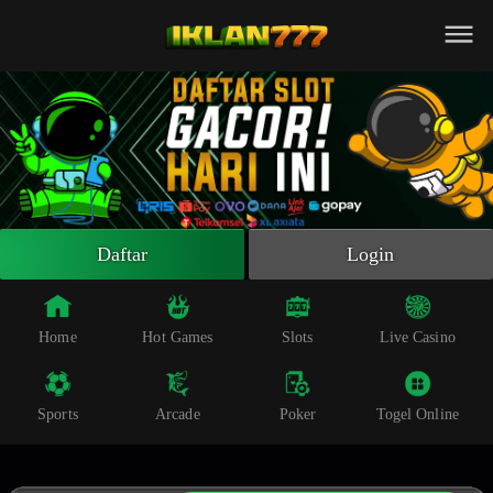
Beranda
Slot Online
Live Casino
Sportsbook
Arcade
Togel Online
Daftar
Login
Poker
Whatsapp
Home
Hot Games
Slots
Live Casino
Telegram
Sports
Arcade
Poker
Togel Online
Livechat