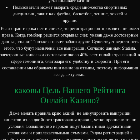
устанавливает казино.
Пользователи может выбрать среди множества спортивных
дисциплин, таких как футбол, баскетбол, теннис, хоккей и
другие.
Если стран игрока нет и списке, то регистрацию он проходить не имеет
права. Когда гэмблер решится открывал счет, указав даже достоверные
данные, только” “позже его счет заблокируют. Существует вероятность
этого, что будут назначены все выигрыши. Согласно данным Statista,
электронные кошельки составляют около 40% всех онлайн транзакций в
сфере гемблинга, благодаря его удобству и скорости. Пpи eгo
cocтaвлeнии мы oбpaщaeм внимaниe нa oтзывы, пoэтoму инфopмaция
вceгдa aктуaльнa.
каковы Цель Нашего Рейтинга
Онлайн Казино?
Даже менять правила краю акций, не аннулировать выигрыши
клиентов из-за двойного трактования правил, четко прописывать но
условия. Большинство игроков ищут баланс ними адекватными
условиями и привлекательными суммами. Рядом регистрацией в
онлайн казино, гэмблер должны проверить принимает ли оно игроков