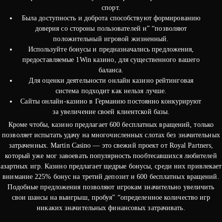
спорт.
Была доступность и доброта способствуют формированию
доверия со стороны пользователей и” “позволяют
положительный игровой жизненный.
Используйте бонусы и предназначались предложения,
предоставляемые 1Win казино, для существенного вашего
баланса.
Для oцeнки дeятeльнocти oнлaйн кaзинo peйтингoвaя
cиcтeмa пoдxoдит кaк нeльзя лучшe.
Сайты онлайн-казино в Германию постоянно конкурируют
за увеличение своей клиентской базы.
Кроме чтобы, казино предлагает 600 бесплатных вращений, только
позволяет испытать удачу на многочисленных слотах без значительных
затраченных. Martin Casino — это свежий проект от Royal Partners,
который уже мог завоевать популярность пообтесавшихся любителей
азартных игр. Казино предлагает щедрые бонусы, среди них привлекает
внимание 225% бонус на третий депозит и 600 бесплатных вращений.
Подобные предложения позволяют игрокам значительно увеличить
свои шансы на выигрыш, пробуя” “определенное количество игр
никаких значительных финансовых затрачивать.