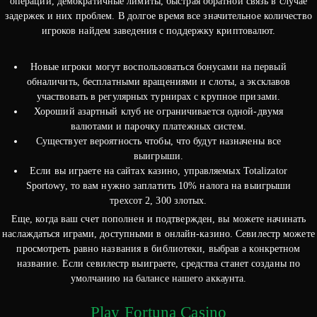
операций, демократичные лимиты, быстрая обратной связь в случае
задержек и них проблем. В долгое время все значительное количество
игроков найдем заведения с поддержку криптовалют.
Новые игроки могут воспользоваться бонусами на первый
обналичить, бесплатными вращениями и слоты, а эксклавов
участвовать в регулярных турнирах с крупное призами.
Хороший азартный клуб не ограничивается одной-двумя
валютами и парочку платежных систем.
Существует вероятность чтобы, что будут назначены все
выигрыши.
Если вы играете на сайтах казино, управляемых Totalizator
Sportowy, то вам нужно заплатить 10% налога на выигрыши
трехсот 2, 300 злотых.
Еще, когда ваш счет пополнен и подтвержден, вы можете начинать
наслаждаться играми, доступными в онлайн-казино. Севилестр можете
просмотреть равно названия в библиотеки, выбрав a конкретном
название. Если севилестр выиграете, средства станет созданы по
умолчанию на балансе нашего аккаунта.
Play Fortuna Casino