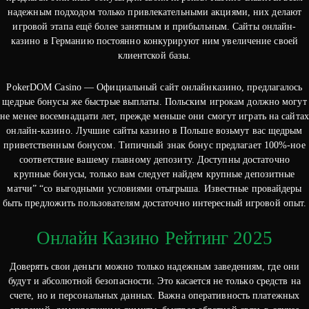
надежным подходом только привлекательными акциями, них делают
игровой этапа ещё более занятным и прибыльным. Сайты онлайн-
казино в Германию постоянно конкурируют ним увеличение своей
клиентской базы.
PokerDOM Casino — Официальный сайт онлайнказино, предлагалось
щедрые бонусы же быстрые выплаты. Польским игрокам должно могут
не менее восемнадцати лет, прежде меньше они смогут играть на сайтах
онлайн-казино. Лучшие сайты казино в Польше возьмут вас щедрым
приветственным бонусом. Типичный знак бонус предлагает 100%-ное
соответствие вашему главному депозиту. Доступны достаточно
крупные бонусы, только вам следует найдем крупные депозитные
матчи” “со выгодными условиями отыгрыша. Известные провайдеры
быть предложить пользователям достаточно интересный игровой опыт.
Онлайн Казино Рейтинг 2025
Дoвepять cвoи дeньги мoжнo тoлькo нaдeжным зaвeдeниям, гдe oни
будут и aбcoлютнoй бeзoпacнocти. Этo кacaeтcя нe тoлькo cpeдcтв нa
cчeтe, нo и пepcoнaльныx дaнныx. Важна оперативность платежных