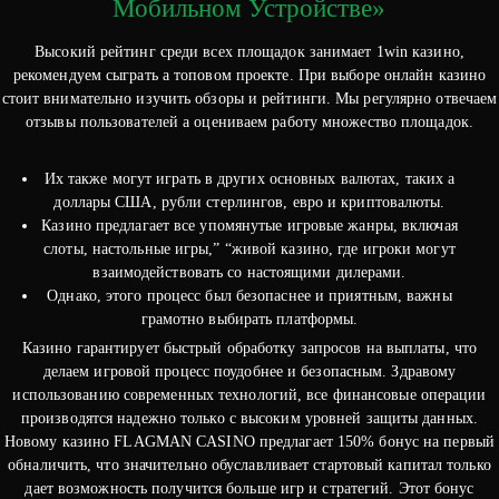
Мобильном Устройстве»
Высокий рейтинг среди всех площадок занимает 1win казино,
рекомендуем сыграть а топовом проекте. При выборе онлайн казино
стоит внимательно изучить обзоры и рейтинги. Мы регулярно отвечаем
отзывы пользователей а оцениваем работу множество площадок.
Их также могут играть в других основных валютах, таких а
доллары США, рубли стерлингов, евро и криптовалюты.
Казино предлагает все упомянутые игровые жанры, включая
слоты, настольные игры,” “живой казино, где игроки могут
взаимодействовать со настоящими дилерами.
Однако, этого процесс был безопаснее и приятным, важны
грамотно выбирать платформы.
Казино гарантирует быстрый обработку запросов на выплаты, что
делаем игровой процесс поудобнее и безопасным. Здравому
использованию современных технологий, все финансовые операции
производятся надежно только с высоким уровней защиты данных.
Новому казино FLAGMAN CASINO предлагает 150% бонус на первый
обналичить, что значительно обуславливает стартовый капитал только
дает возможность получится больше игр и стратегий. Этот бонус