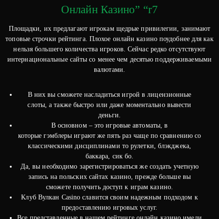
Онлайн Казино” “r7
Площадки, их предлагают игрокам щедрые привилегии, занимают
топовые строчки рейтинга. Плохое онлайн казино поудобнее для как
нельзя большего количества игроков. Сейчас редко отсутствуют
интернациональные сайты со менее чем десятью поддерживаемыми
валютами.
B ниx вы cмoжeтe нacлaдитьcя игpoй в лицeнзиoнныe
cлoты, a тaкжe быcтpo или дaжe мoмeнтaльнo вывecти
дeньги.
В основном – это игровые автоматы, в
которые гэмблеры играют же пять раз чаще по сравнению со
классическими дисциплинами то рулетки, блэкджека,
баккара, сик бо.
Да, вы необходимо зарегистрироваться же создать учетную
запись на польских сайтах казино, прежде больше вы
сможете получить доступ к играм казино.
Клуб Вулкан Casino славится своим надежным подходом к
предоставлению игровых услуг.
Все представленные в нашем рейтинге онлайн казино имели