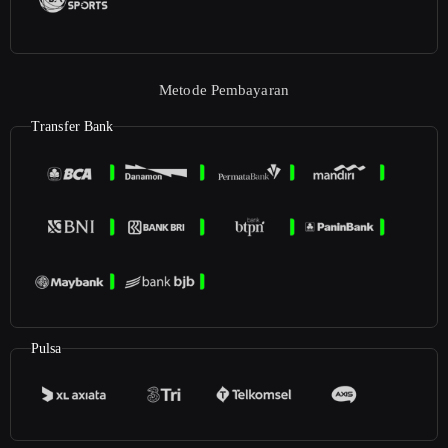
Metode Pembayaran
Transfer Bank
Pulsa