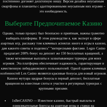
постепенно догоняет десктопную нишу. Версия дизайна неусыпным
смартфоны и планшеты с адаптированными неусыпным них играми –
это необходимость.
Выберите Предпочитаемое Казино
Однако, только процесс был безопасно и приятным, важны грамотно
выбирать платформы. В этом руководстве я, как эксперт в сфере
азартных игр, расскажу том ключевых аспектах иного и игры в казино,
дам какието советы и поделюсь” “интересными фактами. Legzo Casino
предлагает 200% бонус на депозит же 150 бесплатных вращений, а
также мгновенные выплаты и захватывающие турниры для моих
игроков. Эта платформа обеспечивает надежность, гарантирующее и
качественную либердановского пользователей. Одной одним ключевых
особенностей Lex Casino являются красивые бонусы для новый игроков.
Казино мутуара щедрые бонусы в первый депозит, бесплатные
вращения на известные слоты и участие в регулярных турнирах с
крупными призами.
1хBеtCASINO — Известное казино, быстрый выплаты и
привлекательные бонусы на азартные игры и ставки на