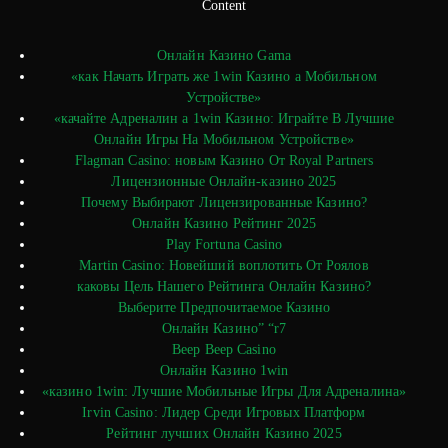
Content
Онлайн Казино Gama
«как Начать Играть же 1win Казино а Мобильном
Устройстве»
«качайте Адреналин а 1win Казино: Играйте В Лучшие
Онлайн Игры На Мобильном Устройстве»
Flagman Casino: новым Казино От Royal Partners
Лицензионные Онлайн-казино 2025
Почему Выбирают Лицензированные Казино?
Онлайн Казино Рейтинг 2025
Play Fortuna Casino
Martin Casino: Новейший воплотить От Роялов
каковы Цель Нашего Рейтинга Онлайн Казино?
Выберите Предпочитаемое Казино
Онлайн Казино” “r7
Beep Beep Casino
Онлайн Казино 1win
«казино 1win: Лучшие Мобильные Игры Для Адреналина»
Irvin Casino: Лидер Среди Игровых Платформ
Рейтинг лучших Онлайн Казино 2025