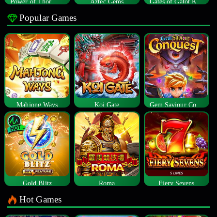
Power of Thor Megaways
Aztec Gems
Gates of Gatot Kaca
Popular Games
Mahjong Ways
Koi Gate
Gem Saviour Conquest
Gold Blitz
Roma
Fiery Sevens
Hot Games