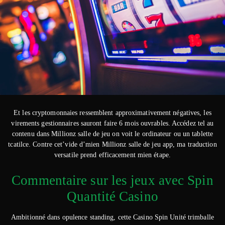
Et les cryptomonnaies ressemblent approximativement négatives, les
virements gestionnaires sauront faire 6 mois ouvrables. Accédez tel au
contenu dans Millionz salle de jeu on voit le ordinateur ou un tablette
tcatilce. Contre cet’vide d’mien Millionz salle de jeu app, ma traduction
versatile prend efficacement mien étape.
Commentaire sur les jeux avec Spin
Quantité Casino
Ambitionné dans opulence standing, cette Casino Spin Unité trimballe