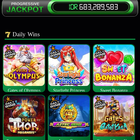
Daily Wins
Gates of Olympus
Starlight Princess
Sweet Bonanza