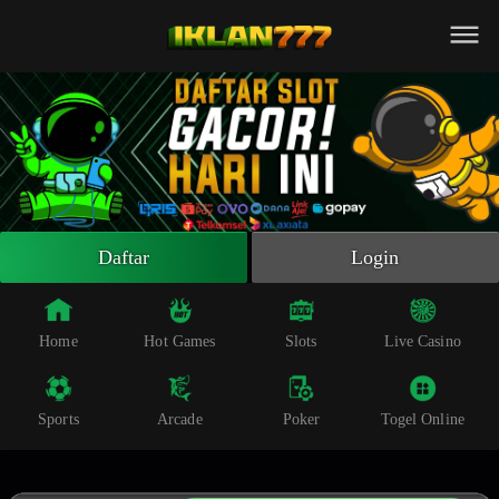
Beranda
Slot Online
Live Casino
Sportsbook
Arcade
Togel Online
Daftar
Login
Poker
Whatsapp
Home
Hot Games
Slots
Live Casino
Telegram
Sports
Arcade
Poker
Togel Online
Livechat