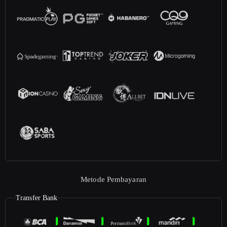
Metode Pembayaran
Transfer Bank