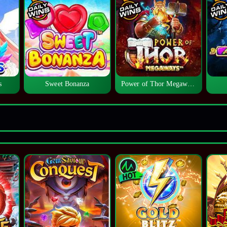
s
Sweet Bonanza
Power of Thor Megaways