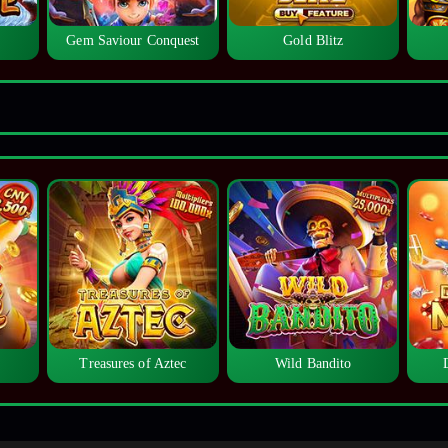
Gem Saviour Conquest
Gold Blitz
Treasures of Aztec
Wild Bandito