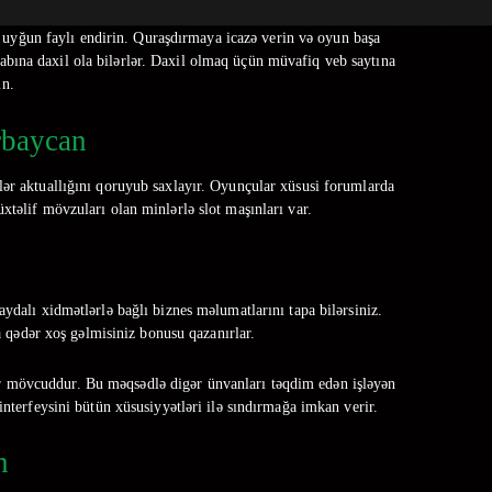
 uyğun faylı endirin. Quraşdırmaya icazə verin və oyun başa
abına daxil ola bilərlər.
Daxil olmaq üçün müvafiq veb saytına
ın.
rbaycan
lər aktuallığını qoruyub saxlayır. Oyunçular xüsusi forumlarda
xtəlif mövzuları olan minlərlə slot maşınları var.
aydalı xidmətlərlə bağlı biznes məlumatlarını tapa bilərsiniz.
 qədər xoş gəlmisiniz bonusu qazanırlar.
lar mövcuddur. Bu məqsədlə digər ünvanları təqdim edən işləyən
 interfeysini bütün xüsusiyyətləri ilə sındırmağa imkan verir.
n