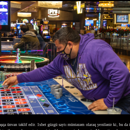
şqa ünvan təklif edir. 1xbet güzgü saytı müntəzəm olaraq yenilənir ki, bu da