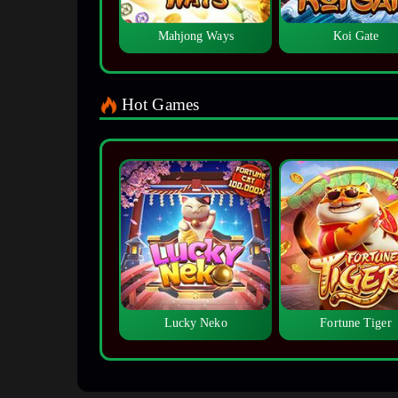
Mahjong Ways
Koi Gate
Hot Games
Lucky Neko
Fortune Tiger