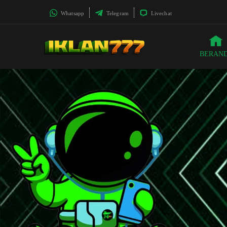
Whatsapp
Telegram
Livechat
BERAN