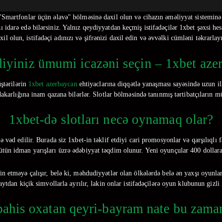
"Smartfonlar üçün əlavə" bölməsinə daxil olun və cihazın əməliyyat sisteminə
ı idarə edə bilərsiniz. Yalnız qeydiyyatdan keçmiş istifadəçilər 1xbet şəxsi hes
xil olun, istifadəçi adınızı və şifrənizi daxil edin və əvvəlki cümləni təkrarlay
iyiniz ümumi icazəni seçin – 1xbet aze
ştərilərin
1xbet azerbaycan
ehtiyaclarına diqqətlə yanaşması sayəsində uzun il
akarlığına inam qazana bilərlər. Slotlar bölməsində tanınmış tərtibatçıların mü
1xbet-də slotları necə oynamaq olar?
əd edilir. Burada siz 1xbet-in təklif etdiyi cari promosyonlar və qarşılıqlı f
tün idman yarışları üzrə ədəbiyyat təqdim olunur. Yeni oyunçular 400 dollara
in etməyə çalışır, belə ki, məhdudiyyətlər olan ölkələrdə belə ən yaxşı oyun
ytdan kiçik simvollarla ayrılır, lakin onlar istifadəçilərə oyun klubunun gizli
bahis oxatan qeyri-bayram nate bu zama