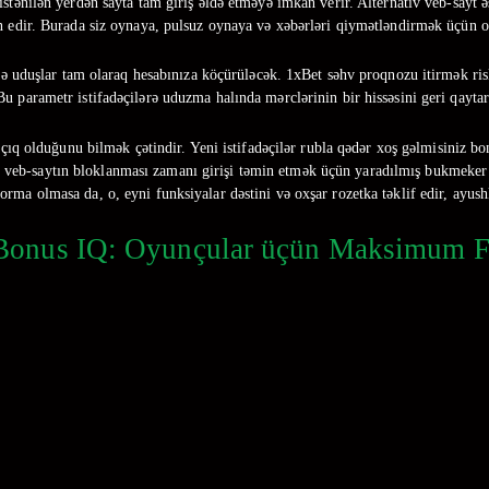
tənilən yerdən sayta tam giriş əldə etməyə imkan verir. Alternativ veb-sayt əsa
min edir. Burada siz oynaya, pulsuz oynaya və xəbərləri qiymətləndirmək üçün o
 və uduşlar tam olaraq hesabınıza köçürüləcək. 1xBet səhv proqnozu itirmə
 Bu parametr istifadəçilərə uduzma halında mərclərinin bir hissəsini geri qayt
açıq olduğunu bilmək çətindir. Yeni istifadəçilər rubla qədər xoş gəlmisiniz bo
nı veb-saytın bloklanması zamanı girişi təmin etmək üçün yaradılmış bukmeker
tforma olmasa da, o, eyni funksiyalar dəstini və oxşar rozetka təklif edir, ayu
Bonus IQ: Oyunçular üçün Maksimum F