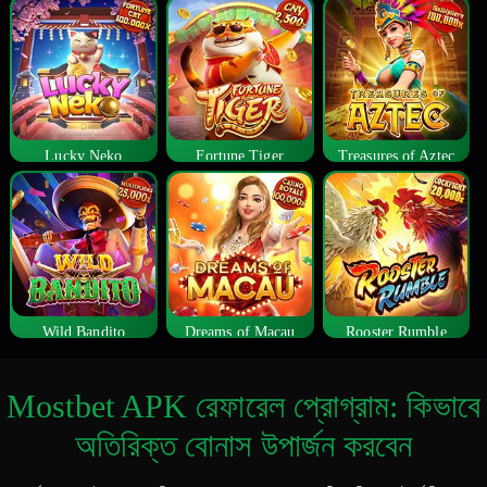
Lucky Neko
Fortune Tiger
Treasures of Aztec
Wild Bandito
Dreams of Macau
Rooster Rumble
Mostbet APK রেফারেল প্রোগ্রাম: কিভাবে
অতিরিক্ত বোনাস উপার্জন করবেন