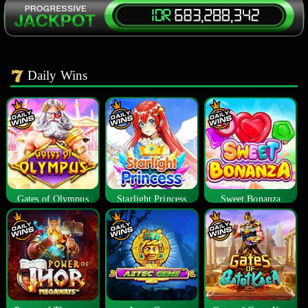
Daily Wins
Gates of Olympus
Starlight Princess
Sweet Bonanza