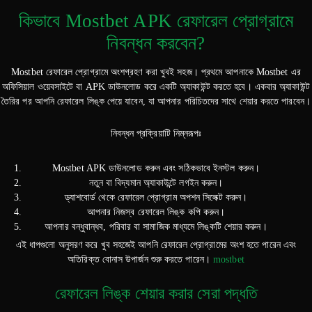
কিভাবে Mostbet APK রেফারেল প্রোগ্রামে
নিবন্ধন করবেন?
Mostbet রেফারেল প্রোগ্রামে অংশগ্রহণ করা খুবই সহজ। প্রথমে আপনাকে Mostbet এর
অফিসিয়াল ওয়েবসাইটে বা APK ডাউনলোড করে একটি অ্যাকাউন্ট করতে হবে। একবার অ্যাকাউন্ট
তৈরির পর আপনি রেফারেল লিঙ্ক পেয়ে যাবেন, যা আপনার পরিচিতদের সাথে শেয়ার করতে পারবেন।
নিবন্ধন প্রক্রিয়াটি নিম্নরূপঃ
Mostbet APK ডাউনলোড করুন এবং সঠিকভাবে ইনস্টল করুন।
নতুন বা বিদ্যমান অ্যাকাউন্টে লগইন করুন।
ড্যাশবোর্ড থেকে রেফারেল প্রোগ্রাম অপশন সিলেক্ট করুন।
আপনার নিজস্ব রেফারেল লিঙ্ক কপি করুন।
আপনার বন্ধুবান্ধব, পরিবার বা সামাজিক মাধ্যমে লিঙ্কটি শেয়ার করুন।
এই ধাপগুলো অনুসরণ করে খুব সহজেই আপনি রেফারেল প্রোগ্রামের অংশ হতে পারেন এবং
অতিরিক্ত বোনাস উপার্জন শুরু করতে পারেন।
mostbet
রেফারেল লিঙ্ক শেয়ার করার সেরা পদ্ধতি