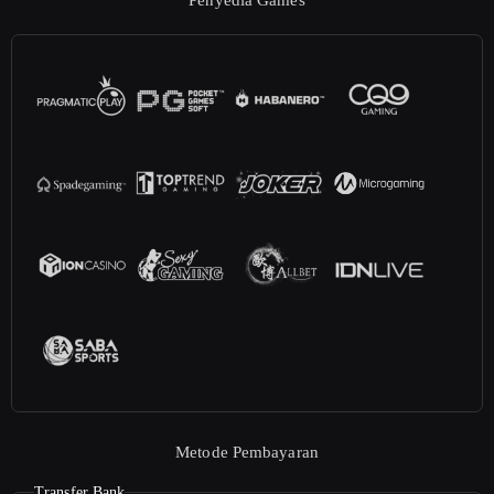
Metode Pembayaran
Transfer Bank