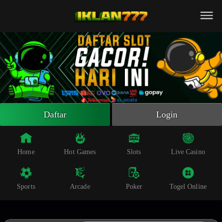
Beranda
Slot Online
Live Casino
Sportsbook
Arcade
Togel Online
Daftar
Login
Poker
Whatsapp
Home
Hot Games
Slots
Live Casino
Telegram
Sports
Arcade
Poker
Togel Online
Livechat