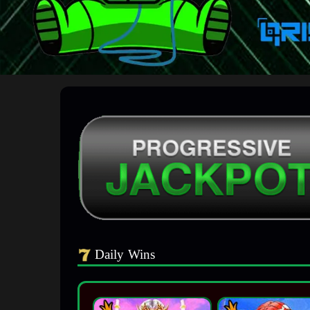
Daily Wins