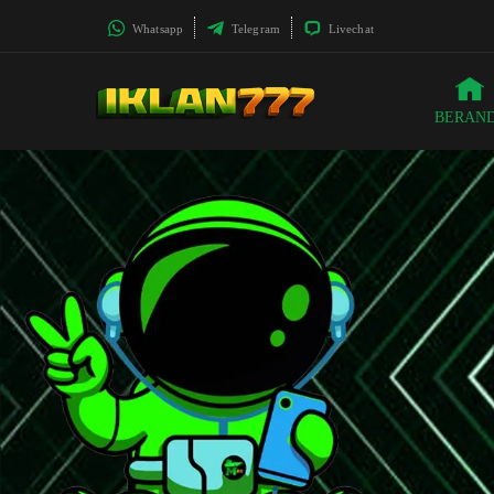
Whatsapp
Telegram
Livechat
BERAN