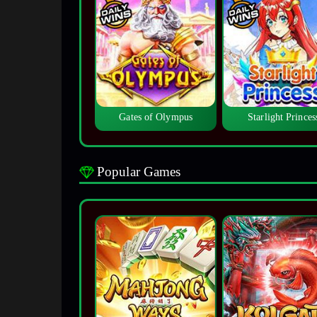
Gates of Olympus
Starlight Princes
Popular Games