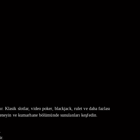
Klasik slotlar, video poker, blackjack, rulet ve daha fazlası
 deneyin ve kumarhane bölümünde sunulanları keşfedin.
.
r.