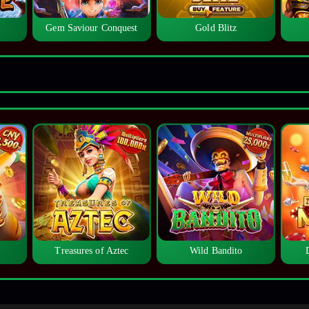
Gem Saviour Conquest
Gold Blitz
Treasures of Aztec
Wild Bandito