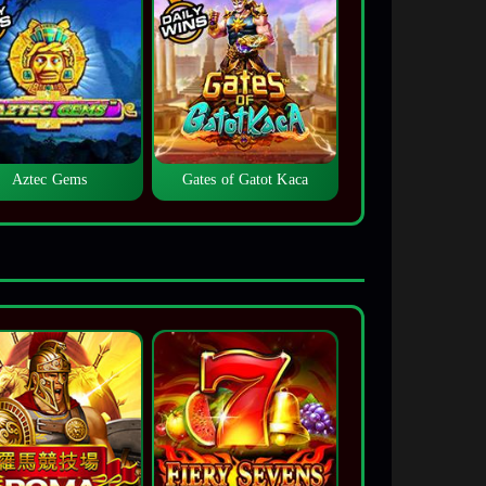
Aztec Gems
Gates of Gatot Kaca