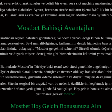
lık veya aylık olarak sunulur ve belirli bir oyun veya slot machine makinesinde
kça bahisler alabilirler. Ayrıca, harcanan sürede miktarın işlemi %10’luk bir 
lar, kullanıcıların ekstra bakiye kazanmalarını sağlar. Mostbet masa oyunları b
Mostbet Bahisçi Avantajları
tarafından seçilen bahisleri görebileceği ve ödeme yapabileceği kupon bulunu
anız gerekmiyor. Sayfanın altbilgisinde, kullanıcının destek hizmetine başvurab
labilirsiniz, dolayısıyla “Mostbet gerçek mi sahte mi? Sürekli olumlu değerl
emimiz ve duyarlı müşteri desteğimiz gibi hizmetlerimizin kalitesini yansıtmakt
Bu nedenle Mostbet’in Türkiye’deki resmî web sitesi genellikle engelleniyor.
Üyeler düzenli olarak ücretsiz dönüşler ve ücretsiz oldukça bahisler alabilirler
un seçeneklerimiz, güvenilir ödeme sistemimiz ve duyarlı müşteri desteğimiz g
eçerler. Sitenin sezgisel bir arayüzü var, bu nedenle özelliklerini keşfetmek iç
zmanlar haftanın yedi günü, günde 24 saat çalışır. Hoş geldin bonusunu almak
yatırmanız gerekir
mostbet
.
Mostbet Hoş Geldin Bonusunuzu Alın