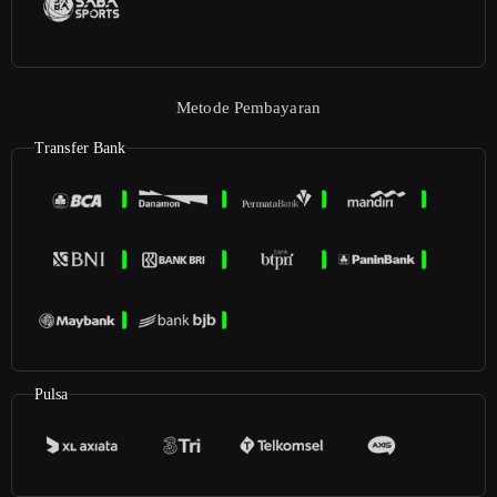
Metode Pembayaran
Transfer Bank
Pulsa