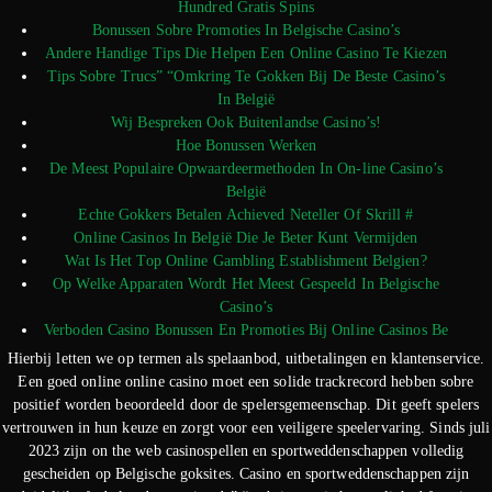
Hundred Gratis Spins
Bonussen Sobre Promoties In Belgische Casino’s
Andere Handige Tips Die Helpen Een Online Casino Te Kiezen
Tips Sobre Trucs” “Omkring Te Gokken Bij De Beste Casino’s
In België
Wij Bespreken Ook Buitenlandse Casino’s!
Hoe Bonussen Werken
De Meest Populaire Opwaardeermethoden In On-line Casino’s
België
Echte Gokkers Betalen Achieved Neteller Of Skrill #
Online Casinos In België Die Je Beter Kunt Vermijden
Wat Is Het Top Online Gambling Establishment Belgien?
Op Welke Apparaten Wordt Het Meest Gespeeld In Belgische
Casino’s
Verboden Casino Bonussen En Promoties Bij Online Casinos Be
Hierbij letten we op termen als spelaanbod, uitbetalingen en klantenservice.
Een goed online online casino moet een solide trackrecord hebben sobre
positief worden beoordeeld door de spelersgemeenschap. Dit geeft spelers
vertrouwen in hun keuze en zorgt voor een veiligere speelervaring. Sinds juli
2023 zijn on the web casinospellen en sportweddenschappen volledig
gescheiden op Belgische goksites. Casino en sportweddenschappen zijn