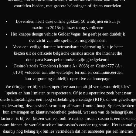
voordelen bieden, met grotere beloningen of tipico voordelen.
Bovendien heeft deze online gokkast 50 winlijnen en kun je
maximum 2015x je inzet terug verdienen.
Het knappe design vehicle GoldenVegas. be geeft je een duidelijk
overzicht van alle spellen en mogelijkheden.
Voor een veilige durante betrouwbare spelervaring kun je beter
kiezen uit de officiële belgische casinos across the internet die
door para Kansspelcommissie zijn goedgekeurd.
Casino’s zoals Napoleon (licentie A+ 8063) en Casino777 (A+
8104) voldeden aan alle wettelijke ferrum en communiceerden
hun vergunning duidelijk operative de homepage.
We dringen ser bij spelers operative aan om altijd verantwoordelijk les”
“spelen en hun limieten te respecteren. Of je nu operative zoek bent naar
snelle uitbetalingen, een hoog uitbetalingspercentage (RTP), of een geweldige
spelervaring, deze casino’s scoren op allesamt fronten hoog. Spelers hebben
hun ervaringen en klanttevredenheid gedeeld, wat een van de belangrijkste
factoren is bij een kiezen van een online casino. Instant casino is een bekende
naam binnen de wereld truck online casino’s zonder registratie. Het is usually
daarbij nog belangrijk om les vermelden dat het aanbieder pas een internet