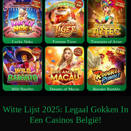
Lucky Neko
Fortune Tiger
Treasures of Aztec
Wild Bandito
Dreams of Macau
Rooster Rumble
Witte Lijst 2025: Legaal Gokken In
Een Casinos België!