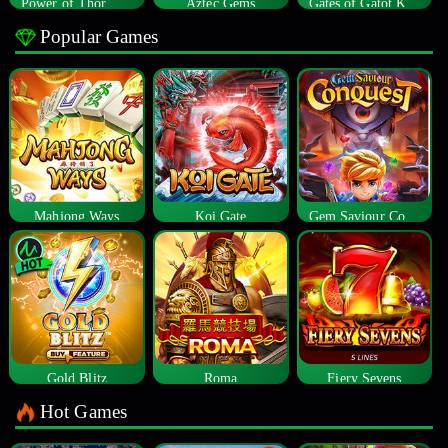
Power of Thor Megaways
Aztec Gems
Gates of Gatot Kaca
Popular Games
Mahjong Ways
Koi Gate
Gem Saviour Conquest
Gold Blitz
Roma
Fiery Sevens
Hot Games