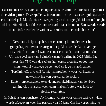
Hoge Vs Fall Rtp
Daarbij focussen zij zich alleen op de slots, waarbij het allemaal begon met
dice video games. Deze spellen zijn een combinatie tussen een gokkast sobre
een dobbelspel. Met de nieuwe wetgeving en de mogelijkheid om online ght
gokken, zijn zij ook gokkasten op de markt gaan brengen. Een tweede steeds
populairder wordende variant zijn sobre online mobiele casino’s.
Deze tools helpen spelers om controle ght houden over hun
gokgedrag en ervoor te zorgen dat gokken een leuke en veilige
activiteit blijft, vooral wanneer men een bank account aanmaakt.
Uit onze evaluate van Belgisch casino’s online in 2025 blijkt dat
meer dan 75% van de spelers hun eerste ervaring opdoet met
slots, vooral vanwege de eenvoud en lage instapdrempel.
TopOnlineCasino will be niet aansprakelijk voor verliezen of
gokverslaving van gerefereerde spelers.
Echter, onwetendheid over de ingewikkeldheden van de video
gaming club analyse, veel leden maken fouten, wat leidt tot
slechte resultaten.
In België is een zogeheten A+ licentie vereist voor online casino en deze
wordt afgegeven voor het periode van 15 jaar. Om het vergunning te