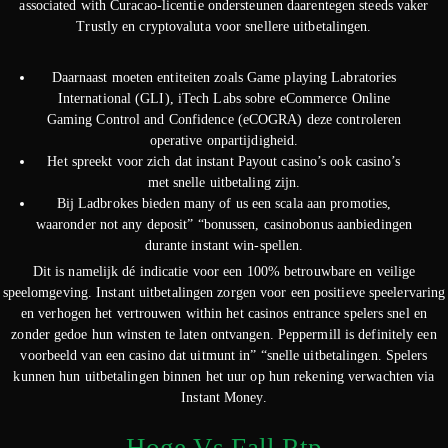
associated with Curacao-licentie ondersteunen daarentegen steeds vaker
Trustly en cryptovaluta voor snellere uitbetalingen.
Daarnaast moeten entiteiten zoals Game playing Labratories
International (GLI), iTech Labs sobre eCommerce Online
Gaming Control and Confidence (eCOGRA) deze controleren
operative onpartijdigheid.
Het spreekt voor zich dat instant Payout casino’s ook casino’s
met snelle uitbetaling zijn.
Bij Ladbrokes bieden many of us een scala aan promoties,
waaronder not any deposit” “bonussen, casinobonus aanbiedingen
durante instant win-spellen.
Dit is namelijk dé indicatie voor een 100% betrouwbare en veilige
speelomgeving. Instant uitbetalingen zorgen voor een positieve speelervaring
en verhogen het vertrouwen within het casinos entrance spelers snel en
zonder gedoe hun winsten te laten ontvangen. Peppermill is definitely een
voorbeeld van een casino dat uitmunt in” “snelle uitbetalingen. Spelers
kunnen hun uitbetalingen binnen het uur op hun rekening verwachten via
Instant Money.