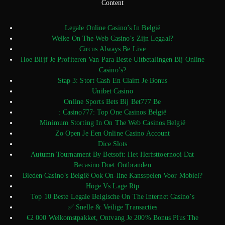
Content
Legale Online Casino’s In België
Welke On The Web Casino’s Zijn Legaal?
Circus Always Be Live
Hoe Blijf Je Profiteren Van Para Beste Uitbetalingen Bij Online
Casino’s?
Stap 3: Stort Cash En Claim Je Bonus
Unibet Casino
Online Sports Bets Bij Bet777 Be
: Casino777: Top One Casinos België
Minimum Storting In On The Web Casinos België
Zo Open Je Een Online Casino Account
Dice Slots
Autumn Tournament By Betsoft: Het Herfsttoernooi Dat
Becasino Doet Ontbranden
Bieden Casino’s België Ook On-line Kansspelen Voor Mobiel?
Hoge Vs Lage Rtp
Top 10 Beste Legale Belgische On The Internet Casino’s
✅ Snelle & Veilige Transacties
€2 000 Welkomstpakket, Ontvang Je 200% Bonus Plus The