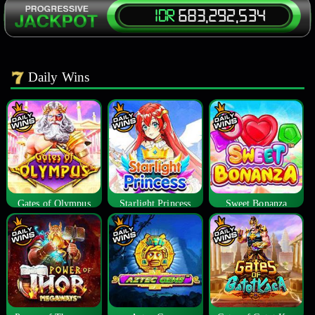
Daily Wins
Gates of Olympus
Starlight Princess
Sweet Bonanza