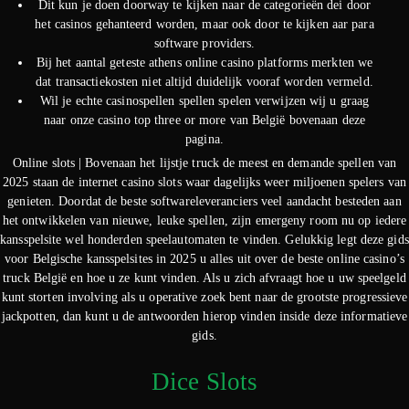
Dit kun je doen doorway te kijken naar de categorieën dei door
het casinos gehanteerd worden, maar ook door te kijken aar para
software providers.
Bij het aantal geteste athens online casino platforms merkten we
dat transactiekosten niet altijd duidelijk vooraf worden vermeld.
Wil je echte casinospellen spellen spelen verwijzen wij u graag
naar onze casino top three or more van België bovenaan deze
pagina.
Online slots | Bovenaan het lijstje truck de meest en demande spellen van
2025 staan de internet casino slots waar dagelijks weer miljoenen spelers van
genieten. Doordat de beste softwareleveranciers veel aandacht besteden aan
het ontwikkelen van nieuwe, leuke spellen, zijn emergeny room nu op iedere
kansspelsite wel honderden speelautomaten te vinden. Gelukkig legt deze gids
voor Belgische kansspelsites in 2025 u alles uit over de beste online casino’s
truck België en hoe u ze kunt vinden. Als u zich afvraagt hoe u uw speelgeld
kunt storten involving als u operative zoek bent naar de grootste progressieve
jackpotten, dan kunt u de antwoorden hierop vinden inside deze informatieve
gids.
Dice Slots