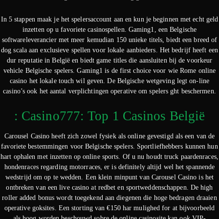
In 5 stappen maak je het spelersaccount aan en kun je beginnen met echt geld
inzetten op u favoriete casinospellen. Gaming1, een Belgische
softwareleverancier met meer kemudian 150 unieke titels, biedt een breed of
dog scala aan exclusieve spellen voor lokale aanbieders. Het bedrijf heeft een
dur reputatie in België en biedt game titles die aansluiten bij de voorkeur
vehicle Belgische spelers. Gaming1 is de first choice voor wie Rome online
casino het lokale touch wil geven. De Belgische wetgeving legt on-line
casino’s ook het aantal verplichtingen operative om spelers ght beschermen.
: Casino777: Top 1 Casinos België
Carousel Casino heeft zich zowel fysiek als online gevestigd als een van de
favoriete bestemmingen voor Belgische spelers. Sportliefhebbers kunnen hun
hart ophalen met inzetten op online sports. Of u nu houdt truck paardenraces,
hondenraces regarding motorraces, er is definitely altijd wel het spannende
wedstrijd om op te wedden. Een klein minpunt van Carousel Casino is het
ontbreken van een live casino at redbet en sportweddenschappen. De high
roller added bonus wordt toegekend aan diegenen die hoge bedragen draaien
operative goksites. Een storting van €150 har mulighed for at bijvoorbeeld
als hoog worden beschouwd sobre de online casinosite kan ook VIP-