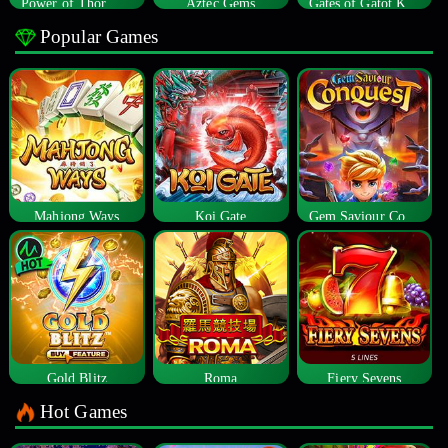
Power of Thor Megaways
Aztec Gems
Gates of Gatot Kaca
Popular Games
Mahjong Ways
Koi Gate
Gem Saviour Conquest
Gold Blitz
Roma
Fiery Sevens
Hot Games