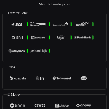
Metode Pembayaran
Transfer Bank
Pulsa
E-Money