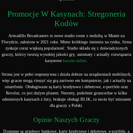
Promocje W Kasynach: Stregoneria
Kodów
Armadillo Broadcasters to nowe studio room z siedzibą w Miami na
Florydzie, założone w 2021 roku. Mimo krótkiego istnienia na rynku, firma
zyskuje coraz większą popularność. Studio składa się z doświadczonych
graczy, którzy tworzą wysokiej jakości gry, automaty i actually rozwiązania
kasynowe
kasyno online
.
Strona jest w pełni responsywna i działa dobrze na urządzeniach mobilnych,
więc gracze mogą cieszyć się grą zarówno em komputerze, jak i actually na
smartfonie. Obsługiwane są karty kredytowe i debetowe, e-portfele oraz
Revolut, co jest dużym plusem. Niestety, podobnie grunzochse w kilku
odmiennych kasynach z listy, brakuje obsługi BLIK, co może być minusem
dla graczy z Polski.
Opinie Naszych Graczy
Dostępne są przelewy bankowe, karty kredytowe i debetowe, e-portfele, a