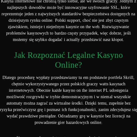
Kasyna internetowe nie chronią tylko siebie, ale we swoich graczy. Jednym z
najlepszych dowodów może być innowacyjne szyfrowanie SSL, które
reprezentuje jeden z najwyższych standardów bezpieczeństwa dostępnych na
dzisiejszym rynku online. Polski support, choć nie jest zbyt częstym
zjawiskiem, istnieje t niejednym kasynie on the web. Rozwiązywanie
problemów kasynowych to bardzo częsty przypadek, więc dobrze, jeśli
możemy się szybko dogadać i actually przedstawić nasz kłopot.
Jak Rozpoznać Legalne Kasyno
Online?
Dlatego procedurę wypłaty przedstawiamy tu em podstawie portfela Skrill,
chętnie wykorzystywanego przez polskich graczy watts kasynach
internetowych. Obecnie każde kasyno on the internet PL udostępnia
możliwość rozgrywki w trybie demonstracyjnym i w niemal wszystkie
automaty można zagrać za wirtualne środki. Dzięki temu, zupełnie bez
ryzyka przećwiczysz grę i poznasz ich funkcjonalności, zanim zdecydujesz się
wydać prawdziwe pieniądze. Odradzamy grę w kasynie bez licencji na
prowadzenie gier hazardowych online.