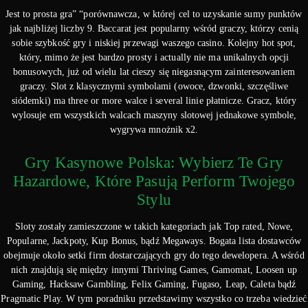
Jest to prosta gra” “porównawcza, w której cel to uzyskanie sumy punktów
jak najbliżej liczby 9. Baccarat jest popularny wśród graczy, którzy cenią
sobie szybkość gry i niskiej przewagi waszego casino. Kolejny hot spot,
który, mimo że jest bardzo prosty i actually nie ma unikalnych opcji
bonusowych, już od wielu lat cieszy się niegasnącym zainteresowaniem
graczy. Slot z klasycznymi symbolami (owoce, dzwonki, szczęśliwe
siódemki) ma three or more walce i several linie płatnicze. Gracz, który
wylosuje em wszystkich walcach maszyny slotowej jednakowe symbole,
wygrywa mnożnik x2.
Gry Kasynowe Polska: Wybierz Te Gry
Hazardowe, Które Pasują Perform Twojego
Stylu
Sloty zostały zamieszczone w takich kategoriach jak Top rated, Nowe,
Popularne, Jackpoty, Kup Bonus, bądź Megaways. Bogata lista dostawców
obejmuje około setki firm dostarczających gry do tego dewelopera. A wśród
nich znajdują się między innymi Thriving Games, Gamomat, Loosen up
Gaming, Hacksaw Gambling, Felix Gaming, Fugaso, Leap, Caleta bądź
Pragmatic Play. W tym poradniku przedstawimy wszystko co trzeba wiedzieć