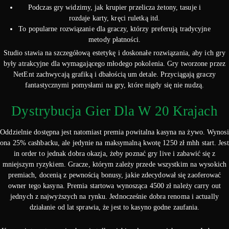
Podczas gry widzimy, jak krupier przelicza żetony, tasuje i
rozdaje karty, kręci ruletką itd.
To popularne rozwiązanie dla graczy, którzy preferują tradycyjne
metody płatności.
Studio stawia na szczegółową estetykę i doskonałe rozwiązania, aby ich gry
były atrakcyjne dla wymagającego młodego pokolenia. Gry tworzone przez
NetEnt zachwycają grafiką i dbałością um detale. Przyciągają graczy
fantastycznymi pomysłami na gry, które nigdy się nie nudzą.
Dystrybucja Gier Dla W 20 Krajach
Oddzielnie dostępna jest natomiast premia powitalna kasyna na żywo. Wynosi
ona 25% cashbacku, ale jedynie na maksymalną kwotę 1250 zł mhh start. Jest
in order to jednak dobra okazja, żeby poznać gry live i zabawić się z
mniejszym ryzykiem. Gracze, którym zależy przede wszystkim na wysokich
premiach, docenią z pewnością bonusy, jakie zdecydował się zaoferować
owner tego kasyna. Premia startowa wynosząca 4500 zł należy carry out
jednych z najwyższych na rynku. Jednocześnie dobra renoma i actually
działanie od lat sprawia, że jest to kasyno godne zaufania.