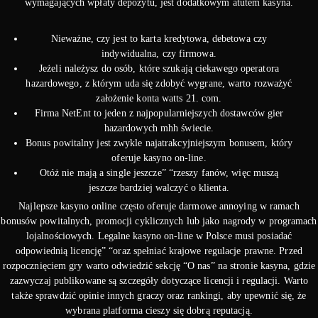
wymagających wpłaty depozytu, jest dodatkowym atutem kasyna.
Nieważne, czy jest to karta kredytowa, debetowa czy
indywidualna, czy firmowa.
Jeżeli należysz do osób, które szukają ciekawego operatora
hazardowego, z którym uda się zdobyć wygrane, warto rozważyć
założenie konta watts 21. com.
Firma NetEnt to jeden z najpopularniejszych dostawców gier
hazardowych mhh świecie.
Bonus powitalny jest zwykle najatrakcyjniejszym bonusem, który
oferuje kasyno on-line.
Otóż nie mają a single jeszcze” “rzeszy fanów, więc muszą
jeszcze bardziej walczyć o klienta.
Najlepsze kasyno online często oferuje darmowe annoying w ramach
bonusów powitalnych, promocji cyklicznych lub jako nagrody w programach
lojalnościowych. Legalne kasyno on-line w Polsce musi posiadać
odpowiednią licencję” “oraz spełniać krajowe regulacje prawne. Przed
rozpocznięciem gry warto odwiedzić sekcję “O nas” na stronie kasyna, gdzie
zazwyczaj publikowane są szczegóły dotyczące licencji i regulacji. Warto
także sprawdzić opinie innych graczy oraz rankingi, aby upewnić się, że
wybrana platforma cieszy się dobrą reputacją.