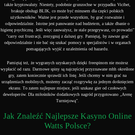
także kryptowaluty. Niestety, podobnie grunzochse w przypadku Vicibet,
brakuje obsługi BLIK, co może być minusem dla części polskich
użytkowników. Ważne jest przede wszystkim, by grać rozważnie i
odpowiedzialnie. Istotne jest panowanie nad budżetem, a także dbanie o
higienę psychiczną. Jeśli więc zauważysz, że stale przegrywasz, co prowadzi”
“carry out frustracji, zrezygnuj z dalszej gry. Pamiętaj, by zawsze grać
odpowiedzialnie i nie bać się szukać pomocy u specjalistów i w organach
pomagających wyjść z uzależnienia od hazardu.
Pamiętaj też, że wygranych uzyskanych dzięki freespinom nie możesz
wypłacić od razu. Darmowe spiny są najczęściej przyznawane mhh określone
gry, zatem koniecznie sprawdź ich listę. Jeśli chcemy w nim grać na
urządzeniach mobilnych, możemy zacząć rozgrywkę za jednym dotknięciem
ekranu. To zatem najlepsze miejsce, jeśli szukasz gier od czołowych
deweloperów. Dla miłośników dodatkowych nagród przygotowano „Arenę
Turniejową”.
Jak Znaleźć Najlepsze Kasyno Online
Watts Polsce?