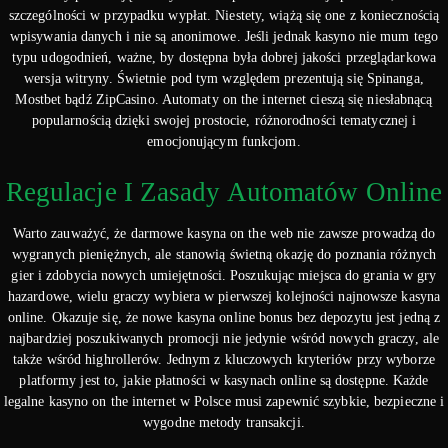
szczególności w przypadku wypłat. Niestety, wiążą się one z koniecznością
wpisywania danych i nie są anonimowe. Jeśli jednak kasyno nie mum tego
typu udogodnień, ważne, by dostępna była dobrej jakości przeglądarkowa
wersja witryny. Świetnie pod tym względem prezentują się Spinanga,
Mostbet bądź ZipCasino. Automaty on the internet cieszą się niesłabnącą
popularnością dzięki swojej prostocie, różnorodności tematycznej i
emocjonującym funkcjom.
Regulacje I Zasady Automatów Online
Warto zauważyć, że darmowe kasyna on the web nie zawsze prowadzą do
wygranych pieniężnych, ale stanowią świetną okazję do poznania różnych
gier i zdobycia nowych umiejętności. Poszukując miejsca do grania w gry
hazardowe, wielu graczy wybiera w pierwszej kolejności najnowsze kasyna
online. Okazuje się, że nowe kasyna online bonus bez depozytu jest jedną z
najbardziej poszukiwanych promocji nie jedynie wśród nowych graczy, ale
także wśród highrollerów. Jednym z kluczowych kryteriów przy wyborze
platformy jest to, jakie płatności w kasynach online są dostępne. Każde
legalne kasyno on the internet w Polsce musi zapewnić szybkie, bezpieczne i
wygodne metody transakcji.