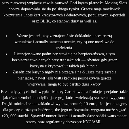
przy pierwszej wypłacie chwilę potrwać. Pod kątem płatności Moving Slots
dobrze dopasowało się do polskiego rynku. Gracze mają możliwość
korzystania unces kart kredytowych i debetowych, popularnych e-portfeli
oraz BLIK, co stanowi duży as well as.
Ważne jest też, aby zaznajomić się dokładnie unces resztą
warunków i actually samemu ocenić, czy są one możliwe do
spełnienia.
Licencjonowane podmioty stawiają na bezpieczeństwo, t tym
bezpieczeństwo danych przy transakcjach — również gdy gracz
korzysta z kryptowalut takich jak bitcoin.
Zasadniczo kasyno nigdy nie przegra i na dłuższą metę zarabia
pieniądze, nawet jeśli watts krótkiej perspektywie gracze
wygrywają, mogą to być bardzo duże kwoty.
Bez tradycyjnych linii wypłat, Money Cart stawia na funkcje specjalne, takie
jak różne symbole modyfikujące grę, które zwiększają szanse na wygraną.
Dzięki minimalnemu zakładowi wynoszącemu 0, 10 euro, slot jest dostępny
dla graczy o różnym budżecie, the jego maksymalna wygrana może sięgać
x20, 000 stawki. Sprawdź numer licencji i actually dane spółki watts stopce
strony oraz regulaminy dotyczące KYC/AML.