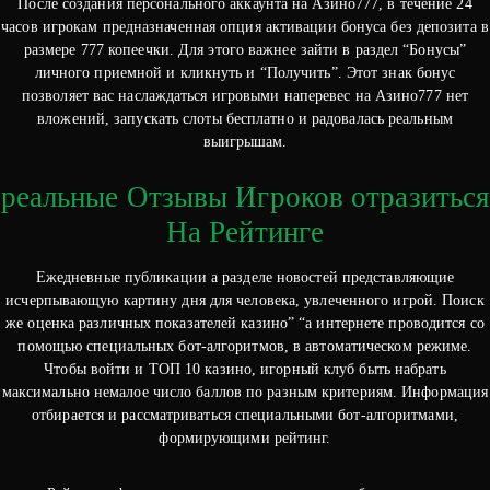
После создания персонального аккаунта на Азино777, в течение 24
часов игрокам предназначенная опция активации бонуса без депозита в
размере 777 копеечки. Для этого важнее зайти в раздел “Бонусы”
личного приемной и кликнуть и “Получить”. Этот знак бонус
позволяет вас наслаждаться игровыми наперевес на Азино777 нет
вложений, запускать слоты бесплатно и радовалась реальным
выигрышам.
реальные Отзывы Игроков отразиться
На Рейтинге
Ежедневные публикации а разделе новостей представляющие
исчерпывающую картину дня для человека, увлеченного игрой. Поиск
же оценка различных показателей казино” “а интернете проводится со
помощью специальных бот-алгоритмов, в автоматическом режиме.
Чтобы войти и ТОП 10 казино, игорный клуб быть набрать
максимально немалое число баллов по разным критериям. Информация
отбирается и рассматриваться специальными бот-алгоритмами,
формирующими рейтинг.