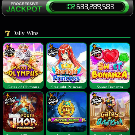
Daily Wins
Gates of Olympus
Starlight Princess
Sweet Bonanza