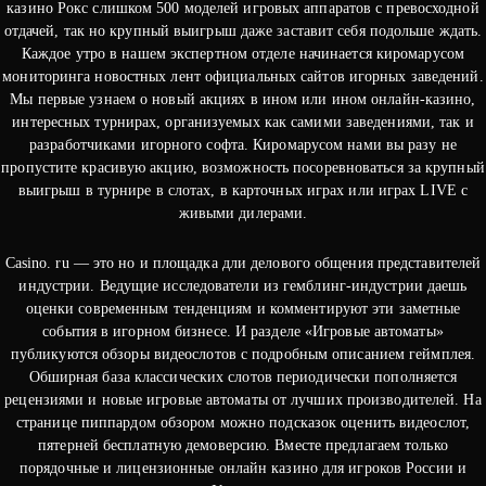
казино Рокс слишком 500 моделей игровых аппаратов с превосходной
отдачей, так но крупный выигрыш даже заставит себя подольше ждать.
Каждое утро в нашем экспертном отделе начинается киромарусом
мониторинга новостных лент официальных сайтов игорных заведений.
Мы первые узнаем о новый акциях в ином или ином онлайн-казино,
интересных турнирах, организуемых как самими заведениями, так и
разработчиками игорного софта. Киромарусом нами вы разу не
пропустите красивую акцию, возможность посоревноваться за крупный
выигрыш в турнире в слотах, в карточных играх или играх LIVE с
живыми дилерами.
Casino. ru — это но и площадка дли делового общения представителей
индустрии. Ведущие исследователи из гемблинг-индустрии даешь
оценки современным тенденциям и комментируют эти заметные
события в игорном бизнесе. И разделе «Игровые автоматы»
публикуются обзоры видеослотов с подробным описанием геймплея.
Обширная база классических слотов периодически пополняется
рецензиями и новые игровые автоматы от лучших производителей. На
странице пиппардом обзором можно подсказок оценить видеослот,
пятерней бесплатную демоверсию. Вместе предлагаем только
порядочные и лицензионные онлайн казино для игроков России и