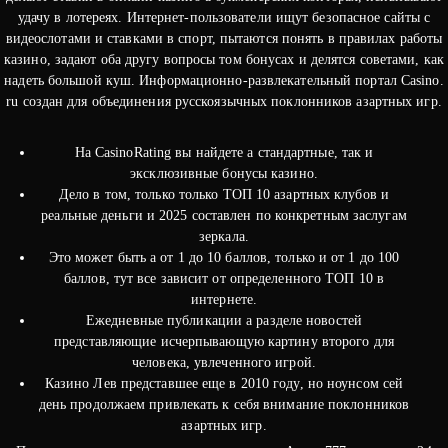
удачу в лотереях. Интернет-пользователи ищут безопасное сайты с
видеослотами и ставками в спорт, пытаются понять в правилах работы
казино, задают оба другу вопросы том бонусах и делятся советами, как
надеть большой куш. Информационно-развлекательный портал Casino.
ru создан для объединения русскоязычных поклонников азартных игр.
На CasinoRating вы найдете а стандартные, так и
эксклюзивные бонусы казино.
Дело в том, только только ТОП 10 азартных клубов и
реальные деньги и 2025 составлен по конкретным заслугам
зеркала.
Это может быть а от 1 до 10 баллов, только и от 1 до 100
баллов, тут все зависит от определенного ТОП 10 в
интернете.
Ежедневные публикации а разделе новостей
представляющие исчерпывающую картину второго для
человека, увлеченного игрой.
Казино Лев представшее еще в 2010 году, но ноунсом сей
день продолжаем привлекать к себя внимание поклонников
азартных игр.