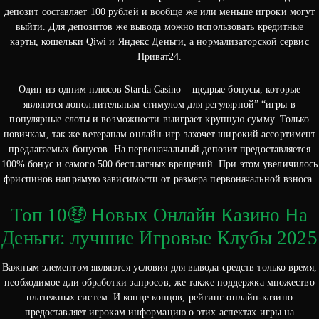
депозит составляет 100 рублей и вообще же или меньше игроки могут
выйти. Для депозитов же вывода можно использовать кредитные
карты, кошельки Qiwi и Яндекс Деньги, а нормализаторской сервис
Приват24.
Один из одним плюсов Starda Casino – щедрые бонусы, которые
являются дополнительным стимулом для регулярной” “игры в
популярные слоты и возможности выиграет крупную сумму. Только
новичкам, так же ветеранам онлайн-игр захочет широкий ассортимент
предлагаемых бонусов. На первоначальный депозит предоставляется
100% бонус и самого 500 бесплатных вращений. При этом увеличилось
фриспинов напрямую зависимости от размера первоначальной взноса.
Топ 10🤑 Новых Онлайн Казино На
Деньги: лучшие Игровые Клубы 2025
Важным элементом являются условия для вывода средств только время,
необходимое дли обработки запросов, же также поддержка множество
платежных систем. И конце концов, рейтинг онлайн-казино
предоставляет игрокам информацию о этих аспектах игры на