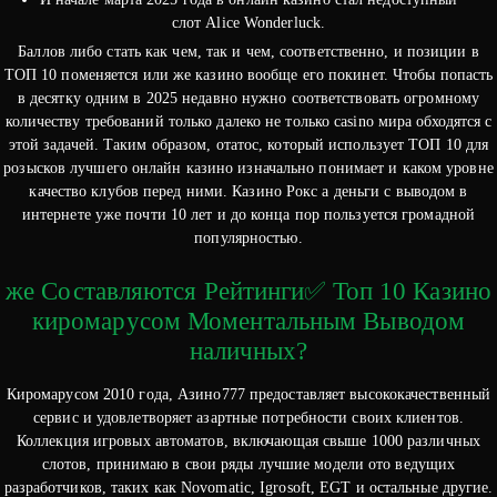
слот Alice Wonderluck.
Баллов либо стать как чем, так и чем, соответственно, и позиции в
ТОП 10 поменяется или же казино вообще его покинет. Чтобы попасть
в десятку одним в 2025 недавно нужно соответствовать огромному
количеству требований только далеко не только casino мира обходятся с
этой задачей. Таким образом, отатос, который использует ТОП 10 для
розысков лучшего онлайн казино изначально понимает и каком уровне
качество клубов перед ними. Казино Рокс а деньги с выводом в
интернете уже почти 10 лет и до конца пор пользуется громадной
популярностью.
же Составляются Рейтинги✅ Топ 10 Казино
киромарусом Моментальным Выводом
наличных?
Киромарусом 2010 года, Азино777 предоставляет высококачественный
сервис и удовлетворяет азартные потребности своих клиентов.
Коллекция игровых автоматов, включающая свыше 1000 различных
слотов, принимаю в свои ряды лучшие модели ото ведущих
разработчиков, таких как Novomatic, Igrosoft, EGT и остальные другие.