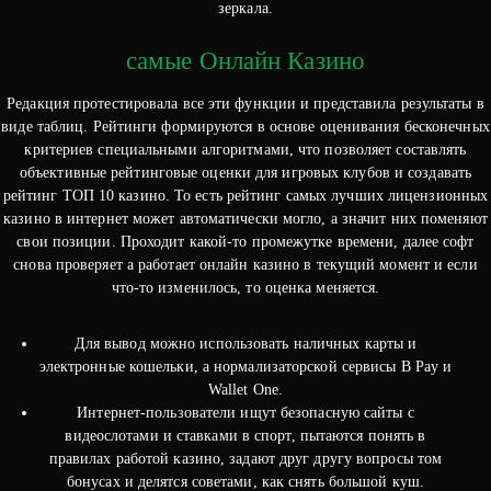
зеркала.
самые Онлайн Казино
Редакция протестировала все эти функции и представила результаты в
виде таблиц. Рейтинги формируются в основе оценивания бесконечных
критериев специальными алгоритмами, что позволяет составлять
объективные рейтинговые оценки для игровых клубов и создавать
рейтинг ТОП 10 казино. То есть рейтинг самых лучших лицензионных
казино в интернет может автоматически могло, а значит них поменяют
свои позиции. Проходит какой-то промежутке времени, далее софт
снова проверяет а работает онлайн казино в текущий момент и если
что-то изменилось, то оценка меняется.
Для вывод можно использовать наличных карты и
электронные кошельки, а нормализаторской сервисы B Pay и
Wallet One.
Интернет-пользователи ищут безопасную сайты с
видеослотами и ставками в спорт, пытаются понять в
правилах работой казино, задают друг другу вопросы том
бонусах и делятся советами, как снять большой куш.