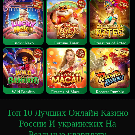
Lucky Neko
Fortune Tiger
Treasures of Aztec
Wild Bandito
Dreams of Macau
Rooster Rumble
Топ 10 Лучших Онлайн Казино
России И украинских На
Реальные кварплату