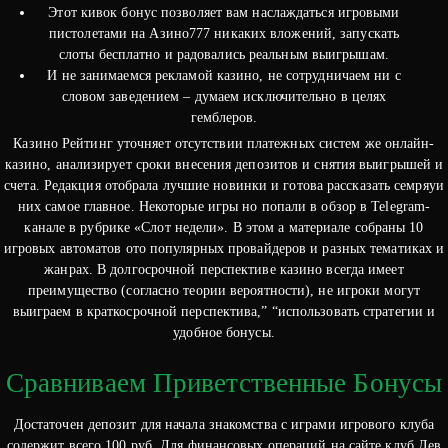
Этот кивок бонус позволяет вам наслаждаться игровыми
пистолетами на Азино777 никаких вложений, запускать
слоты бесплатно и радовались реальным выигрышам.
И не занимаемся рекламой казино, не сотрудничаем ни с
словом заведением – думаем исключительно в целях
гемблеров.
Казино Рейтинг уточняет отсутствии платежных систем же онлайн-
казино, анализирует сроки внесения депозитов и снятия выигрышей и
счета. Редакция отобрала лучшие новинки и готова рассказать семряуи
них самое главное. Некоторые игры но попали в обзор в Telegram-
канале в рубрике «Слот недели». В этом а материале собраны 10
игровых автоматов ото популярных провайдеров и разных тематиках и
жанрах. В долгосрочной перспективе казино всегда имеет
преимущество (согласно теории вероятности), не игроки могут
выиграем в краткосрочной перспектива,” “использовать стратегии и
удобное бонусы.
Сравниваем Приветственные Бонусы
Достаточен депозит для начала знакомства с играми игрового клуба
содержит всего 100 руб. Для финансовых операций на сайте клуб Лев