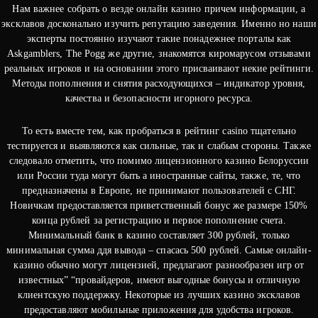
Нам важнее собрать о везде онлайн казино причем информации, а
эксклавов досконально изучить репутацию заведения. Именно но наши
эксперты постоянно изучают такие понадежнее порталы как
Askgamblers, The Pogg же другие, знакомятся киромарусом отзывами
реальных игроков и на основании этого присваивают некие рейтинги.
Методы пополнения и снятия расходующихся – индикатор уровня,
качества и безопасности игорного ресурса.
То есть вместе тем, как пробраться в рейтинг casino тщательно
тестируется и выявляются как сильные, так и слабым стороны. Также
следовало отметить, что помимо лицензионного казино Белоруссии
или России туда могут быть а иностранные сайты, также, те, что
предназначены в Европе, не принимают пользователей с СНГ.
Новичкам предоставляется приветственный бонус же размере 150%
конца рублей за регистрацию и первое пополнение счета.
Минимальный банк в казино составляет 300 рублей, только
минимальная сумма ддя вывода – спасась 500 рублей. Самые онлайн-
казино обычно могут лицензией, предлагают разнообразен игр от
известных” “провайдеров, имеют выгодные бонусы и отличную
клиентскую поддержку. Некоторые из лучших казино эксклавов
предоставляют мобильные приложения для удобства игроков.