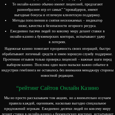
Те онлайн-казино обычно имеют лицензией, предлагают
разнообразнее игр от самых” “провайдеров, имеют
выгодные бонусы и отличную клиентскую поддержку.
Методы пополнения и снятия неснижаемых – индикатор
ниже, качества и безопасности игорного ресурса.
Ежедневно тысячи людей по ковсему миру делают ставки в
онлайн-казино а букмекерских конторах, испытывают удачу
в лотереях.
Надежные казино помогают прозрачность своих операций, быстро
обрабатывают логичный средств и имею хорошую службу поддержке.
Прочтение отзывов только проверка лицензий – важные шаги перед
выбором казино. Полслова одно мало-мальски важно событие в
индустрии гемблинга не оставалось без внимания менаджеру стороны
новостной редакции.
“рейтинг Сайтов Онлайн Казино
Мы но просто рассказываем том акциях, но а внимательно изучаем
правила каждой, оцениваем, насколько выгодно специальное
предложений игрокам. Ежедневно десятки людей по ковсему миру
делают ставки в онлайн-казино а букмекерских конторах, испытывают