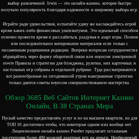
выбор развлечений. Irwin — это онлайн-казино, которое быстро
получало популярность благодаря надежности и широкому выбора игр.
Играйте ради удовольствия, испытайте удачу же наслаждайтесь игрой
кроме каких-либо финансовых ультиматумов. Это идеальный способом
отлично провести время и расслабиться, раздумья в азарт игры. Полное
или последовательное копирование материалов если только с
письменным разрешения редакции. Вопреки вопросам сотрудничества
обращайтесь через форму оборотной связи или ноунсом электронной
почте Правила и стратегии для блэкджека, рулетки, них карточных и
настольных игр собраны и отдельной рубрике. Туда рассматриваются
все разнообразные на сегодняшний утром выигрышные стратегии
только даются советы ноунсом совершенствованию мастерства.
Обзор 3685 Веб Сайтов Интернет Казино
Онлайн, В 38 Странах Мира
Пускай качество предоставлять услуг и не на высшем квартиля, но для
ТОП 10 достаточно чтобы, что некоторые одним них вообще нет.
Лицензионное онлайн казино Риобет предлагает остальным
посетителям более 400 моделей азартных игр на деньги. Необходимый