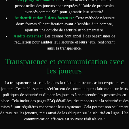
personnelles des joueurs sont cryptées à l’aide de protocoles
avancés comme SSL pour garantir leur sécurité.
Authentification à deux facteurs :
Cette méthode nécessite
deux formes d’identification avant d’accéder à un compte,
ajoutant une couche de sécurité supplémentaire.
Audits externes :
Les casinos font appel à des organismes de
régulation pour auditer leur sécurité et leurs jeux, renforçant
ainsi la transparence.
Transparence et communication avec
les joueurs
La transparence est cruciale dans la relation entre un casino crypto et ses
joueurs. Ces établissements s’efforcent de communiquer clairement sur leurs
politiques de sécurité et d’aider les joueurs à comprendre les protocoles en
place. Cela inclut des pages FAQ détaillées, des rapports sur la sécurité et des
mises à jour régulières concernant leurs systèmes. Cela permet non seulement
de rassurer les joueurs, mais aussi de les éduquer sur la sécurité en ligne. Une
communication efficace est souvent réalisée via :