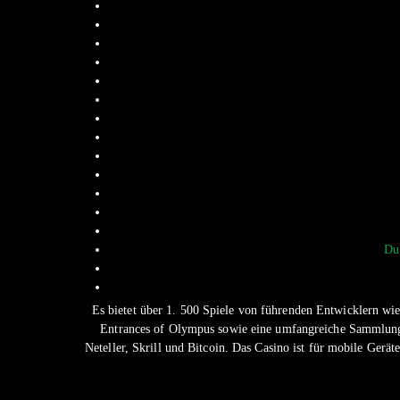
Du
Es bietet über 1. 500 Spiele von führenden Entwicklern w
Entrances of Olympus sowie eine umfangreiche Sammlung a
Neteller, Skrill und Bitcoin. Das Casino ist für mobile Gerä