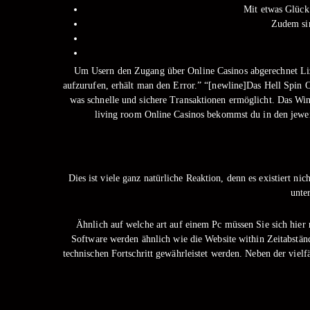
Mit etwas Glück
Zudem sin
Um Usern den Zugang über Online Casinos abgerechnet Liz
aufzurufen, erhält man den Error.” “[newline]Das Hell Spin 
was schnelle und sichere Transaktionen ermöglicht. Das Win
living room Online Casinos bekommst du in den jeweil
Dies ist viele ganz natürliche Reaktion, denn es existiert n
unte
Ähnlich auf welche art auf einem Pc müssen Sie sich hier 
Software werden ähnlich wie die Website within Zeitabstän
technischen Fortschritt gewährleistet werden. Neben der vie