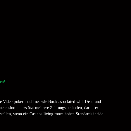
en!
te Video poker machines wie Book associated with Dead und
ne casino unterstützt mehrere Zahlungsmethoden, darunter
ustellen, wenn ein Casinos living room hohen Standards inside