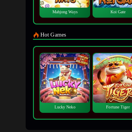
Mahjong Ways
Koi Gate
Hot Games
Lucky Neko
Fortune Tiger