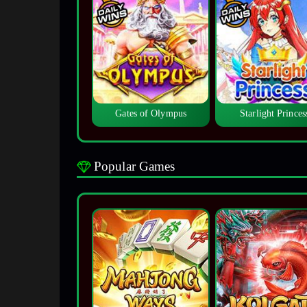
Gates of Olympus
Starlight Princes
Popular Games