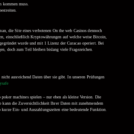
ien kommen muss.
estreiten.
an, die Site eines verbotenen On the web Casinos dennoch
en, einschließlich Kryptowährungen auf welche weise Bitcoin,
 gegründet wurde und mit 1 Lizenz der Curacao operiert. Bei
en, doch zum Teil bleiben bislang viele Fragezeichen.
s nicht ausreichend Daten über sie gibt. In unseren Prüfungen
ysafe
 poker machines spielen – nur eben als kleine Version. Die
So kann die Zuversichtlichkeit Ihrer Daten mit zunehmendem
o kurze Ein- und Auszahlungszeiten eine bedeutende Funktion.