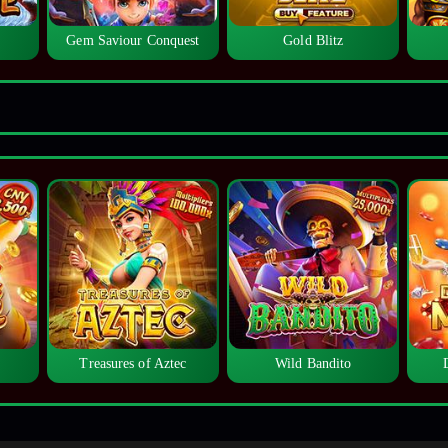
Gem Saviour Conquest
Gold Blitz
Treasures of Aztec
Wild Bandito