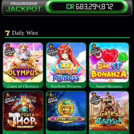
Daily Wins
Gates of Olympus
Starlight Princess
Sweet Bonanza