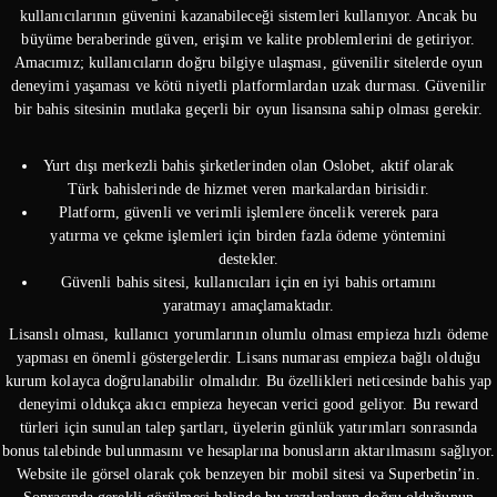
kullanıcılarının güvenini kazanabileceği sistemleri kullanıyor. Ancak bu
büyüme beraberinde güven, erişim ve kalite problemlerini de getiriyor.
Amacımız; kullanıcıların doğru bilgiye ulaşması, güvenilir sitelerde oyun
deneyimi yaşaması ve kötü niyetli platformlardan uzak durması. Güvenilir
bir bahis sitesinin mutlaka geçerli bir oyun lisansına sahip olması gerekir.
Yurt dışı merkezli bahis şirketlerinden olan Oslobet, aktif olarak
Türk bahislerinde de hizmet veren markalardan birisidir.
Platform, güvenli ve verimli işlemlere öncelik vererek para
yatırma ve çekme işlemleri için birden fazla ödeme yöntemini
destekler.
Güvenli bahis sitesi, kullanıcıları için en iyi bahis ortamını
yaratmayı amaçlamaktadır.
Lisanslı olması, kullanıcı yorumlarının olumlu olması empieza hızlı ödeme
yapması en önemli göstergelerdir. Lisans numarası empieza bağlı olduğu
kurum kolayca doğrulanabilir olmalıdır. Bu özellikleri neticesinde bahis yap
deneyimi oldukça akıcı empieza heyecan verici good geliyor. Bu reward
türleri için sunulan talep şartları, üyelerin günlük yatırımları sonrasında
bonus talebinde bulunmasını ve hesaplarına bonusların aktarılmasını sağlıyor.
Website ile görsel olarak çok benzeyen bir mobil sitesi va Superbetin’in.