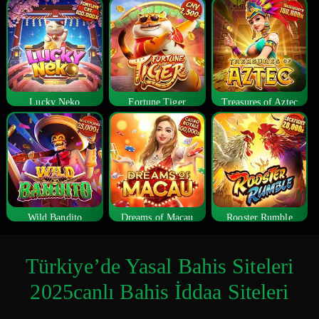
Lucky Neko
Fortune Tiger
Treasures of Aztec
Wild Bandito
Dreams of Macau
Rooster Rumble
Türkiye’de Yasal Bahis Siteleri
2025canlı Bahis İddaa Siteleri