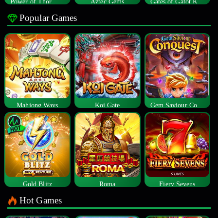
Power of Thor Megaways
Aztec Gems
Gates of Gatot Kaca
Popular Games
Mahjong Ways
Koi Gate
Gem Saviour Conquest
Gold Blitz
Roma
Fiery Sevens
Hot Games