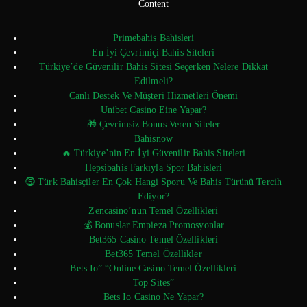
Content
Primebahis Bahisleri
En İyi Çevrimiçi Bahis Siteleri
Türkiye’de Güvenilir Bahis Sitesi Seçerken Nelere Dikkat
Edilmeli?
Canlı Destek Ve Müşteri Hizmetleri Önemi
Unibet Casino Eine Yapar?
🎁 Çevrimsiz Bonus Veren Siteler
Bahisnow
🔥 Türkiye’nin En İyi Güvenilir Bahis Siteleri
Hepsibahis Farkıyla Spor Bahisleri
⓹ Türk Bahisçiler En Çok Hangi Sporu Ve Bahis Türünü Tercih
Ediyor?
Zencasino’nun Temel Özellikleri
💰 Bonuslar Empieza Promosyonlar
Bet365 Casino Temel Özellikleri
Bet365 Temel Özellikler
Bets Io” “Online Casino Temel Özellikleri
Top Sites”
Bets Io Casino Ne Yapar?