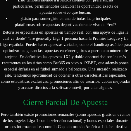
Esto también atiende a nuestros clientes con preferencias
particulares, permitiéndoles descubrir la oportunidad exacta de
apuesta sobre vivo que buscan.
¿Listo para sumergirte en una de todas las principales
plataformas sobre apuestas deportivas durante vivo de Perú?
Betcris ze especializa en apuestas en tiempo real, con una apoyo de ligas la
cual va desde” “are generally Liga 1 peruana hasta la Premier League y La
Liga española. Puedes hacer apuestas variadas, como el hándicap asiático para
optimizar tus ganancias, apuestas en córners, tiros a puerta con número de
tarjetas. En definitiva las apuestas 1X2 y doble oportunidad son las más
recurrentes en los sitios como Bet365 en vivo o 1XBET, que además ponen
especial énfasis en el fútbol sumado a baloncesto. Una sucesión realizado
esto, tendremos oportunidad de obtener a otras características especiales,
como estadísticas exclusivas, promociones afin de usuarios, cuotas mejoradas
y accesos directos a la software móvil, por citar algunas.
Cierre Parcial De Apuesta
Pero también existe promociones semanales (como apuestas gratis en eventos
de los angeles Liga 1 con la selección nacional) y bonos especiales durante
torneos internacionales como la Copa do mundo América. Inkabet destina