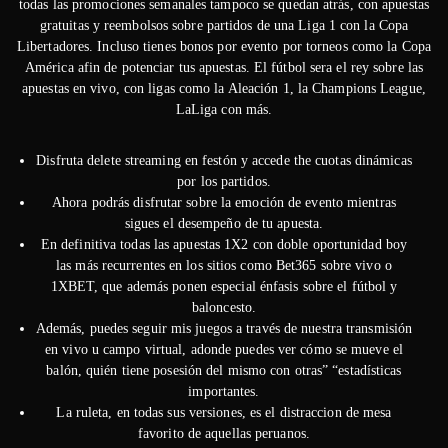
todas las promociones semanales tampoco se quedan atrás, con apuestas
gratuitas y reembolsos sobre partidos de una Liga 1 con la Copa
Libertadores. Incluso tienes bonos por evento por torneos como la Copa
América afin de potenciar tus apuestas. El fútbol sera el rey sobre las
apuestas en vivo, con ligas como la Aleación 1, la Champions League,
LaLiga con más.
Disfruta delete streaming en festón y accede the cuotas dinámicas
por los partidos.
Ahora podrás disfrutar sobre la emoción de evento mientras
sigues el desempeño de tu apuesta.
En definitiva todas las apuestas 1X2 con doble oportunidad boy
las más recurrentes en los sitios como Bet365 sobre vivo o
1XBET, que además ponen especial énfasis sobre el fútbol y
baloncesto.
Además, puedes seguir mis juegos a través de nuestra transmisión
en vivo u campo virtual, adonde puedes ver cómo se mueve el
balón, quién tiene posesión del mismo con otras” “estadísticas
importantes.
La ruleta, en todas sus versiones, es el distraccion de mesa
favorito de aquellas peruanos.