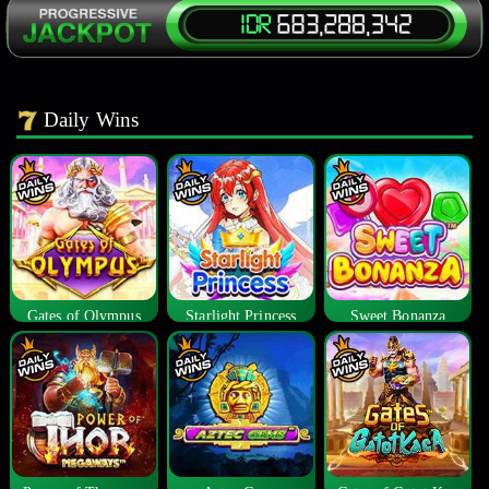
Daily Wins
Gates of Olympus
Starlight Princess
Sweet Bonanza