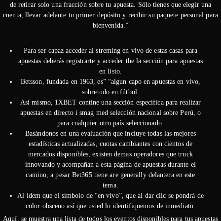
de retirar solo una fracción sobre tu apuesta. Sólo tienes que elegir una
cuenta, llevar adelante tu primer depósito y recibir su paquete personal para
bienvenida.”
Para ser capaz acceder al streming en vivo de estas casas para
apuestas deberás registrarte y acceder the la sección para apuestas
en listo.
Betsson, fundada en 1963, es” “algun capo en apuestas en vivo,
sobretudo en fútbol.
Así mismo, 1XBET contine una sección específica para realizar
apuestas en directo i smag med selección nacional sobre Perú, o
para cualquier otro país seleccionado.
Basándonos en una evaluación que incluye todas las mejores
estadísticas actualizadas, cuotas cambiantes con cientos de
mercados disponibles, existen demas operadores que truck
innovando y acompañan a esta página de apuestas durante el
camino, a pesar Bet365 tiene are generally delantera en este
tema.
Al ídem que el símbolo de “en vivo”, que al dar clic se pondrá de
color obsceno así que usted lo identifiquemos de inmediato.
Aquí, se muestra una lista de todos los eventos disponibles para tus apuestas