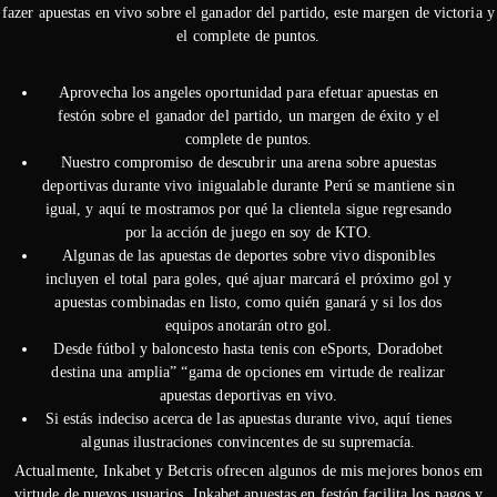
fazer apuestas en vivo sobre el ganador del partido, este margen de victoria y
el complete de puntos.
Aprovecha los angeles oportunidad para efetuar apuestas en
festón sobre el ganador del partido, un margen de éxito y el
complete de puntos.
Nuestro compromiso de descubrir una arena sobre apuestas
deportivas durante vivo inigualable durante Perú se mantiene sin
igual, y aquí te mostramos por qué la clientela sigue regresando
por la acción de juego en soy de KTO.
Algunas de las apuestas de deportes sobre vivo disponibles
incluyen el total para goles, qué ajuar marcará el próximo gol y
apuestas combinadas en listo, como quién ganará y si los dos
equipos anotarán otro gol.
Desde fútbol y baloncesto hasta tenis con eSports, Doradobet
destina una amplia” “gama de opciones em virtude de realizar
apuestas deportivas en vivo.
Si estás indeciso acerca de las apuestas durante vivo, aquí tienes
algunas ilustraciones convincentes de su supremacía.
Actualmente, Inkabet y Betcris ofrecen algunos de mis mejores bonos em
virtude de nuevos usuarios. Inkabet apuestas en festón facilita los pagos y