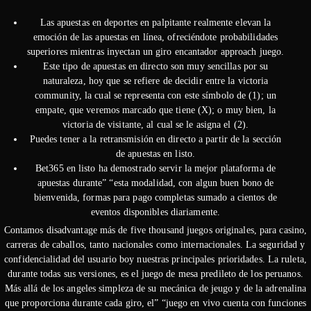
Las apuestas en deportes en palpitante realmente elevan la
emoción de las apuestas en línea, ofreciéndote probabilidades
superiores mientras inyectan un giro encantador approach juego.
Este tipo de apuestas en directo son muy sencillas por su
naturaleza, hoy que se refiere de decidir entre la victoria
community, la cual se representa con este símbolo de (1); un
empate, que veremos marcado que tiene (X); o muy bien, la
victoria de visitante, al cual se le asigna el (2).
Puedes tener a la retransmisión en directo a partir de la sección
de apuestas en listo.
Bet365 en listo ha demostrado servir la mejor plataforma de
apuestas durante” “esta modalidad, con algun buen bono de
bienvenida, formas para pago completas sumado a cientos de
eventos disponibles diariamente.
Contamos disadvantage más de five thousand juegos originales, para casino,
carreras de caballos, tanto nacionales como internacionales. La seguridad y
confidencialidad del usuario boy nuestras principales prioridades. La ruleta,
durante todas sus versiones, es el juego de mesa predileto de los peruanos.
Más allá de los angeles simpleza de su mecánica de jeugo y de la adrenalina
que proporciona durante cada giro, el” “juego en vivo cuenta con funciones