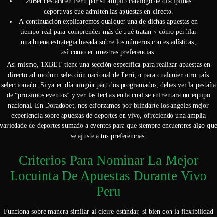
20Bet destaca en Perú por su amplio catálogo de disciplinas
deportivas que admiten las apuestas en directo.
A continuación explicaremos qualquer una de dichas apuestas en
tiempo real para comprender más de qué tratan y cómo perfilar
una buena estrategia basada sobre los números con estadísticas,
así como en nuestras preferencias.
Así mismo, 1XBET tiene una sección específica para realizar apuestas en
directo ad modum selección nacional de Perú, o para cualquier otro país
seleccionado. Si ya en día ningún partidos programados, debes ver la pestaña
de “próximos eventos” y ver las fechas en la cual se enfrentará un equipo
nacional. En Doradobet, nos esforzamos por brindarte los angeles mejor
experiencia sobre apuestas de deportes en vivo, ofreciendo una amplia
variedade de deportes sumado a eventos para que siempre encuentres algo que
se ajuste a tus preferencias.
Criterios Para Nominar La Mejor
Locuinta De Apuestas Durante Vivo
Peru
Funciona sobre manera similar al cierre estándar, si bien con la flexibilidad