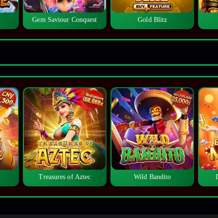
Gem Saviour Conquest
Gold Blitz
Treasures of Aztec
Wild Bandito