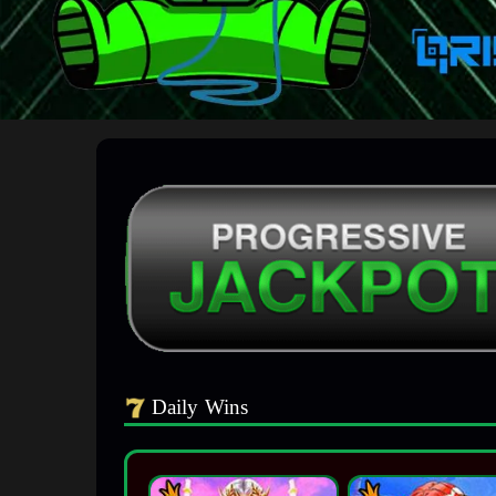
Daily Wins