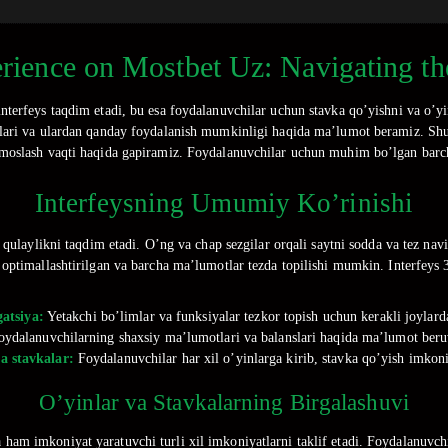
rience on Mostbet Uz: Navigating the
interfeys taqdim etadi, bu esa foydalanuvchilar uchun stavka qo’yishni va o’
tlari va ulardan qanday foydalanish mumkinligi haqida ma’lumot beramiz. Shun
 moslash vaqti haqida gapiramiz. Foydalanuvchilar uchun muhim bo’lgan barcha
Interfeysning Umumiy Ko’rinishi
qulaylikni taqdim etadi. O’ng va chap sezgilar orqali saytni sodda va tez nav
ar optimallashtirilgan va barcha ma’lumotlar tezda topilishi mumkin. Interfeys 
gatsiya:
Yetakchi bo’limlar va funksiyalar tezkor topish uchun kerakli joylard
ydalanuvchilarning shaxsiy ma’lumotlari va balanslari haqida ma’lumot ber
a stavkalar:
Foydalanuvchilar har xil o’yinlarga kirib, stavka qo’yish imkoni
O’yinlar va Stavkalarning Birgalashuvi
 ham imkoniyat yaratuvchi turli xil imkoniyatlarni taklif etadi. Foydalanuvch