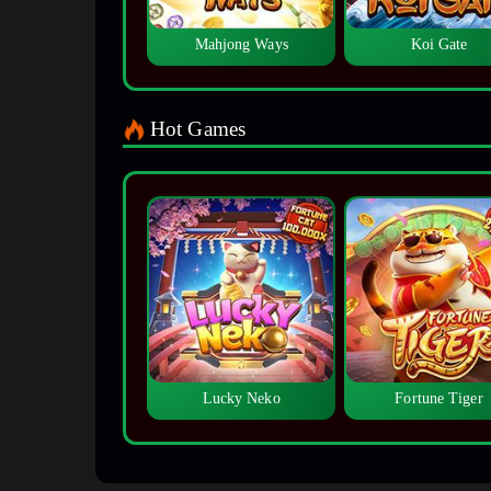
Mahjong Ways
Koi Gate
Hot Games
Lucky Neko
Fortune Tiger