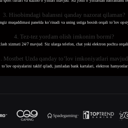
a sport turlari va kazino o’yinlari mavjud. Siz jonli o’yinlardan bahramand 
3. Hisobimdagi balansni qanday nazorat qilaman?
ingiz muqaddimasi panelda ko’rinadi va uning ustiga bosish orqali to’lov opsi
4. Tez-tez yordam olish imkonim bormi?
lash xizmati 24/7 mavjud. Siz ularga telefon, chat yoki elektron pochta orqal
. Mostbet Uzda qanday to’lov imkoniyatlari mavju
l to’lov opsiyalarini taklif qiladi, jumladan bank kartalari, elektron hamyonlar