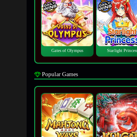
Gates of Olympus
Starlight Princes
Popular Games