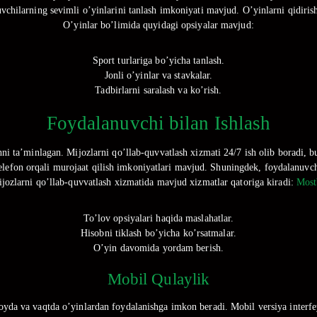
vchilarning sevimli o’yinlarini tanlash imkoniyati mavjud. O’yinlarni qidiri
O’yinlar bo’limida quyidagi opsiyalar mavjud:
Sport turlariga bo’yicha tanlash.
Jonli o’yinlar va stavkalar.
Tadbirlarni saralash va ko’rish.
Foydalanuvchi bilan Ishlash
shni ta’minlagan. Mijozlarni qo’llab-quvvatlash xizmati 24/7 ish olib boradi, 
telefon orqali murojaat qilish imkoniyatlari mavjud. Shuningdek, foydalanuvch
ijozlarni qo’llab-quvvatlash xizmatida mavjud xizmatlar qatoriga kiradi:
Most
To’lov opsiyalari haqida maslahatlar.
Hisobni tiklash bo’yicha ko’rsatmalar.
O’yin davomida yordam berish.
Mobil Qulaylik
oyda va vaqtda o’yinlardan foydalanishga imkon beradi. Mobil versiya interfey