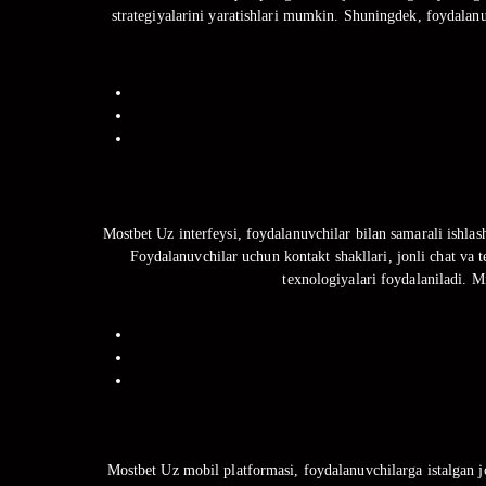
strategiyalarini yaratishlari mumkin. Shuningdek, foydalanu
Mostbet Uz interfeysi, foydalanuvchilar bilan samarali ishla
Foydalanuvchilar uchun kontakt shakllari, jonli chat va 
texnologiyalari foydalaniladi. M
Mostbet Uz mobil platformasi, foydalanuvchilarga istalgan j