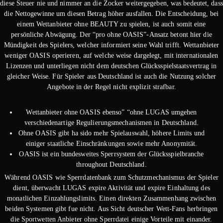
diese Steuer nie und nimmer an die Zocker weitergegeben, was bedeutet, dass
die Nettogewinne um diesen Betrag höher ausfallen. Die Entscheidung, bei
einem Wettanbieter ohne BEAUTY zu spielen, ist auch somit eine
persönliche Abwägung. Der “pro ohne OASIS”-Ansatz betont hier die
Mündigkeit des Spielers, welcher informiert seine Wahl trifft. Wettanbieter
weniger OASIS operieren, auf welche weise dargelegt, mit internationalen
Lizenzen und unterliegen nicht dem deutschen Glücksspielstaatsvertrag in
gleicher Weise. Für Spieler aus Deutschland ist auch die Nutzung solcher
Angebote in der Regel nicht explizit strafbar.
Wettanbieter ohne OASIS ebenso” “ohne LUGAS umgehen
verschiedenartige Regulierungsmechanismen in Deutschland.
Ohne OASIS gibt ha sido mehr Spielauswahl, höhere Limits und
einiger staatliche Einschränkungen sowie mehr Anonymität.
OASIS ist ein bundesweites Sperrsystem der Glücksspielbranche
throughout Deutschland.
Während OASIS wie Sperrdatenbank zum Schutzmechanismus der Spieler
dient, überwacht LUGAS expire Aktivität und expire Einhaltung des
monatlichen Einzahlungslimits. Einen direkten Zusammenhang zwischen
beiden Systemen gibt fue nicht. Aus Sicht deutscher Wett-Fans herbringen
die Sportwetten Anbieter ohne Sperrdatei einige Vorteile mit einander.