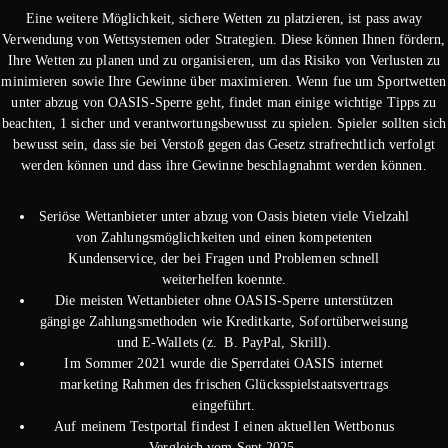
Eine weitere Möglichkeit, sichere Wetten zu platzieren, ist pass away
Verwendung von Wettsystemen oder Strategien. Diese können Ihnen fördern,
Ihre Wetten zu planen und zu organisieren, um das Risiko von Verlusten zu
minimieren sowie Ihre Gewinne über maximieren. Wenn fue um Sportwetten
unter abzug von OASIS-Sperre geht, findet man einige wichtige Tipps zu
beachten, 1 sicher und verantwortungsbewusst zu spielen. Spieler sollten sich
bewusst sein, dass sie bei Verstoß gegen das Gesetz strafrechtlich verfolgt
werden können und dass ihre Gewinne beschlagnahmt werden können.
Seriöse Wettanbieter unter abzug von Oasis bieten viele Vielzahl
von Zahlungsmöglichkeiten und einen kompetenten
Kundenservice, der bei Fragen und Problemen schnell
weiterhelfen koennte.
Die meisten Wettanbieter ohne OASIS-Sperre unterstützen
gängige Zahlungsmethoden wie Kreditkarte, Sofortüberweisung
und E-Wallets (z. B. PayPal, Skrill).
Im Sommer 2021 wurde die Sperrdatei OASIS internet
marketing Rahmen des frischen Glücksspielstaatsvertrags
eingeführt.
Auf meinem Testportal findest I einen aktuellen Wettbonus
Vergleich vom Sept 2025.