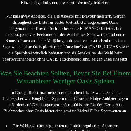
Einzahlungslimits und erweiterte Wettmöglichkeiten.
Nur pass away Anbieter, die alle Aspekte mit Bravour meistern, werden
throughout die Liste für bester Wettanbieter abgerechnet Oasis
aufgenommen. Unsere Buchmacher ohne REMANSO bieten dabei
herausragend viel Freiraum bei der Wahl dieser Sportwetten und unter
Bonusaktionen an. Jeder Volljährige mit positivem Guthabenkonto kann
Sportwetten ohne Oasis platzieren.” “[newline]Was OASIS, LUGAS sowie
die Sperrdatei wirklich bedeuten und sie Aspekte bei der Wahl beim
Sportwettenanbieter ohne OASIS entscheidend sind, zeigen unsereins jetzt.
Was Sie Beachten Sollten, Bevor Sie Bei Einem
Wettanbieter Weniger Oasis Spielen
In Europa findet man neben der deutschen Lizenz weitere sichere
Lizenzgeber wie Fanghiglia, Zypern oder Curacao. Einige Anbieter lagern
außerdem auf Genehmigungen anderer Offshore-Länder. Der seriöse
Buchmacher ohne Oasis bietet eine gewisse Vielzahl” “an Sportwetten an.
Die Wahl zwischen regulierten und nicht-regulierten Anbietern