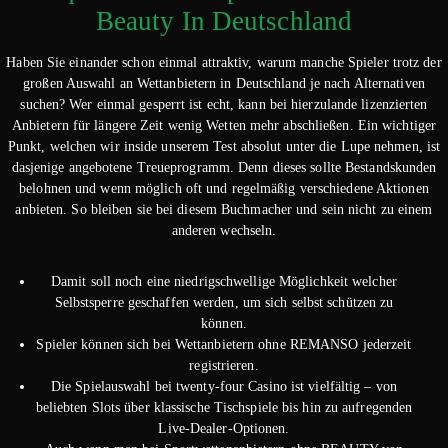
Beauty In Deutschland
Haben Sie einander schon einmal attraktiv, warum manche Spieler trotz der
großen Auswahl an Wettanbietern in Deutschland je nach Alternativen
suchen? Wer einmal gesperrt ist echt, kann bei hierzulande lizenzierten
Anbietern für längere Zeit wenig Wetten mehr abschließen. Ein wichtiger
Punkt, welchen wir inside unserem Test absolut unter die Lupe nehmen, ist
dasjenige angebotene Treueprogramm. Denn dieses sollte Bestandskunden
belohnen und wenn möglich oft und regelmäßig verschiedene Aktionen
anbieten. So bleiben sie bei diesem Buchmacher und sein nicht zu einem
anderen wechseln.
Damit soll noch eine niedrigschwellige Möglichkeit welcher
Selbstsperre geschaffen werden, um sich selbst schützen zu
können.
Spieler können sich bei Wettanbietern ohne REMANSO jederzeit
registrieren.
Die Spielauswahl bei twenty-four Casino ist vielfältig – von
beliebten Slots über klassische Tischspiele bis hin zu aufregenden
Live-Dealer-Optionen.