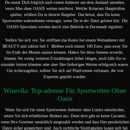
Du musst Dich folglich nach einem Anbieter aus dem Ausland umsehen,
wenn Man ohne OASIS wetten möchtest. Welche Kriterien Hauptrollen
spielen, erfährst Du in diesem Ratgeber. Das heisst, dass Du keine
Sportwetten wahrnehmen vermagst, wenn Du in der Datei gelistet bist. Die
OASIS-Sperrdatei werden durch eine Behörde in Darmstadt reguliert.
Stellen Sie sich vor, Sie eröffnen das Konto bei einem Wettanbieter mit
BEAUTY und zahlen feel 1. Bleiben noch immer 100 Euro, pass away Sie
bis Ende des Monats nutzen können. Haben Sie diese Summe erreicht,
können Sie wenig weiteren Einzahlungen lieber tätigen, auch falls Sie es
einander leisten könnten oder aber Ihre bisherigen Wetten erfolgreich waren.
Um sicherzugehen, sollten Sie sich auf Plattformen verlassen, die von
Experten geprüft wurden.
Winrolla: Top-adresse Für Sportwetten Ohne
Oasis
Wenn Sie sich für einen Sportwetten Anbieter ohne Lizenz entscheiden,
setzen Sie sich erheblichen Risiken aus. Denn dort gibt es keine Garantie,
wenn Ihre Gewinne tatsächlich ausgezahlt werden und dass Ihre persönlichen
Daten sicher gespeichert sind. Auch rechtliche Streitigkeiten lassen sich bei