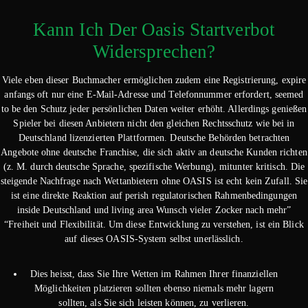
Kann Ich Der Oasis Startverbot
Widersprechen?
Viele eben dieser Buchmacher ermöglichen zudem eine Registrierung, expire
anfangs oft nur eine E-Mail-Adresse und Telefonnummer erfordert, seemed
to be den Schutz jeder persönlichen Daten weiter erhöht. Allerdings genießen
Spieler bei diesen Anbietern nicht den gleichen Rechtsschutz wie bei in
Deutschland lizenzierten Plattformen. Deutsche Behörden betrachten
Angebote ohne deutsche Franchise, die sich aktiv an deutsche Kunden richten
(z. M. durch deutsche Sprache, spezifische Werbung), mitunter kritisch. Die
steigende Nachfrage nach Wettanbietern ohne OASIS ist echt kein Zufall. Sie
ist eine direkte Reaktion auf perish regulatorischen Rahmenbedingungen
inside Deutschland und living area Wunsch vieler Zocker nach mehr”
“Freiheit und Flexibilität. Um diese Entwicklung zu verstehen, ist ein Blick
auf dieses OASIS-System selbst unerlässlich.
Dies heisst, dass Sie Ihre Wetten im Rahmen Ihrer finanziellen
Möglichkeiten platzieren sollten ebenso niemals mehr lagern
sollten, als Sie sich leisten können, zu verlieren.