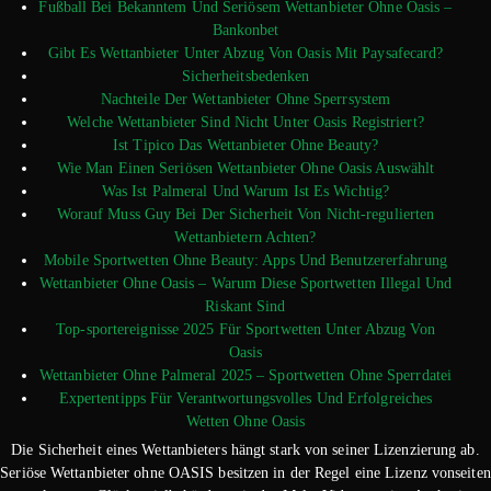
Fußball Bei Bekanntem Und Seriösem Wettanbieter Ohne Oasis –
Bankonbet
Gibt Es Wettanbieter Unter Abzug Von Oasis Mit Paysafecard?
Sicherheitsbedenken
Nachteile Der Wettanbieter Ohne Sperrsystem
Welche Wettanbieter Sind Nicht Unter Oasis Registriert?
Ist Tipico Das Wettanbieter Ohne Beauty?
Wie Man Einen Seriösen Wettanbieter Ohne Oasis Auswählt
Was Ist Palmeral Und Warum Ist Es Wichtig?
Worauf Muss Guy Bei Der Sicherheit Von Nicht-regulierten
Wettanbietern Achten?
Mobile Sportwetten Ohne Beauty: Apps Und Benutzererfahrung
Wettanbieter Ohne Oasis – Warum Diese Sportwetten Illegal Und
Riskant Sind
Top-sportereignisse 2025 Für Sportwetten Unter Abzug Von
Oasis
Wettanbieter Ohne Palmeral 2025 – Sportwetten Ohne Sperrdatei
Expertentipps Für Verantwortungsvolles Und Erfolgreiches
Wetten Ohne Oasis
Die Sicherheit eines Wettanbieters hängt stark von seiner Lizenzierung ab.
Seriöse Wettanbieter ohne OASIS besitzen in der Regel eine Lizenz vonseiten