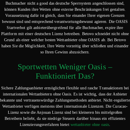
Buchmacher nicht a good das deutsche Sperrsystem angeschlossen sind,
können Kunden ihre Wetten ohne externe Beschränkungen frei gestalten.
Voraussetzung dafür ist gleich, dass Sie einander Ihrer eigenen Grenzen
bewusst sind und entsprechend verantwortungsbewusst agieren. Die OASIS
Startverbot gilt anbieterübergreifend für alle Buchmacher, expire ihre
Plattform mit einer deutschen Lizenz betreiben. Betovo schneidet nicht ohne
Grund als einer welcher besten Wettanbieter ohne OASIS ab. Bei Betovo
haben Sie die Möglichkeit, Ihre Wette vorzeitig über schließen und einander
so Ihren Gewinn abzusichern.
Sportwetten Weniger Oasis –
Funktioniert Das?
Sichere Zahlungsanbieter ermöglichen flexible und rasche Transaktionen bei
internationalen Wettanbietern ohne Oasis. Es ist wichtig, dass der Anbieter
bekannte und vertrauenswürdige Zahlungsmethoden anbietet. Nicht-regulierte
Wettanbieter verfügen meistens über internationale Lizenzen. Die Curacao-
Lizenz sowie die Anjouan Lizenz sind bei kleineren bis mittelgroßen
Betreibern beliebt, da sie niedrige Steuern darüber hinaus ein effizientes
Lizenzierungsverfahren bietet
wettanbieter ohne oasis
.