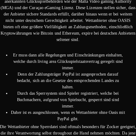
anerkannten Glücksspielbehörden wie der Malta Video gaming Authority
(MGA) und der Curaçao eGaming Lizenz. Diese Lizenzen stellen sicher, dass
der Anbieter sichere Standards erfüllt, darüber hinaus wenn er bei weitem
nicht unter deutschem Gerechtigkeit arbeitet. Wettanbieter ohne OASIS
bieten oft eine größere Vielfältigkeit an Zahlungsmethoden, einschließlich
Kryptowährungen wie Bitcoin und Ethereum, expire bei deutschen Anbietern
seltener sind.
Er muss dann alle Regelungen und Einschränkungen einhalten,
welche durch living area Glücksspielstaatsvertrag geregelt sind
immer.
Denn der Zahlungsträger PayPal ist ausgesprochen darauf
bedacht, sich an die Gesetze des entsprechenden Landes zu
halten.
Durch das Sperrsystem sind Spieler registriert, welche bei
Buchmachern, aufgrund von Spielsucht, gesperrt sind sind
immer.
Daher ist es ausgeschlossen, wenn es Wettanbieter ohne Oasis mit
PayPal gibt.
Die Wettanbieter ohne Sperrdatei sind oftmals besonders für Zocker geeignet,
die ihre Verantwortung selbst throughout die Hand nehmen möchten. Da jene