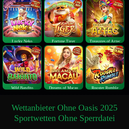
Lucky Neko
Fortune Tiger
Treasures of Aztec
Wild Bandito
Dreams of Macau
Rooster Rumble
Wettanbieter Ohne Oasis 2025
Sportwetten Ohne Sperrdatei