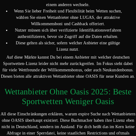
einem anderen wechseln.
Wenn Sie lieber Freiheit und Flexibilität beim Wetten suchen,
wählen Sie einen Wettanbieter ohne LUGAS, der attraktive
Willkommensboni und Cashback offeriert.
Nutzer müssen sich über verifizierte Identifikationsverfahren
authentifizieren, bevor sie Zugriff auf die Daten erhalten.
Diese gelten als sicher, sofern welcher Anbieter eine gültige
Lizenz nutzt.
Auf diese Märkte kannst Du bei einem Anbieter mit welcher deutschen
Sportwetten-Lizenz leider nicht mehr zurückgreifen. Im Fokus steht dabei
für viele Wettfreunde der Willkommensbonus, oder auch Neukundenbonus.
Diesen bieten alle attraktiven Wettanbieter ohne OASIS für neue Kunden an.
Wettanbieter Ohne Oasis 2025: Beste
Sportwetten Weniger Oasis
All diese Einschränkungen erklären, warum expire Suche nach Wettanbietern
ohne OASIS überhaupt existiert. Diese Buchmacher haben ihre Lizenz eben
nicht in Deutschland, sondern im Ausland. Für dich heißt das im Kern keine
Abfrage in einer Sperrdatei, keine staatlichen Restrictions und oftmals