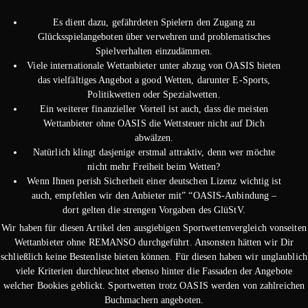
Es dient dazu, gefährdeten Spielern den Zugang zu
Glücksspielangeboten über verwehren und problematisches
Spielverhalten einzudämmen.
Viele internationale Wettanbieter unter abzug von OASIS bieten
das vielfältiges Angebot a good Wetten, darunter E-Sports,
Politikwetten oder Spezialwetten.
Ein weiterer finanzieller Vorteil ist auch, dass die meisten
Wettanbieter ohne OASIS die Wettsteuer nicht auf Dich
abwälzen.
Natürlich klingt dasjenige erstmal attraktiv, denn wer möchte
nicht mehr Freiheit beim Wetten?
Wenn Ihnen perish Sicherheit einer deutschen Lizenz wichtig ist
auch, empfehlen wir den Anbieter mit” “OASIS-Anbindung –
dort gelten die strengen Vorgaben des GlüStV.
Wir haben für diesen Artikel den ausgiebigen Sportwettenvergleich vonseiten
Wettanbieter ohne REMANSO durchgeführt. Ansonsten hätten wir Dir
schließlich keine Bestenliste bieten können. Für diesen haben wir unglaublich
viele Kriterien durchleuchtet ebenso hinter die Fassaden der Angebote
welcher Bookies geblickt. Sportwetten trotz OASIS werden von zahlreichen
Buchmachern angeboten.